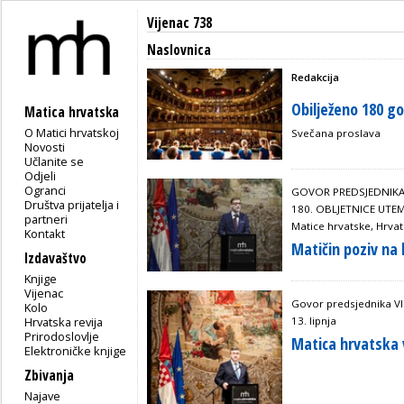
Vijenac 738
Naslovnica
Redakcija
Obilježeno 180 g
Matica hrvatska
O Matici hrvatskoj
Svečana proslava
Novosti
Učlanite se
Odjeli
Ogranci
GOVOR PREDSJEDNIKA
Društva prijatelja i
180. OBLJETNICE UTEM
partneri
Matice hrvatske, Hrvat
Kontakt
Matičin poziv na
Izdavaštvo
Knjige
Vijenac
Govor predsjednika Vl
Kolo
13. lipnja
Hrvatska revija
Prirodoslovlje
Matica hrvatska 
Elektroničke knjige
Zbivanja
Najave