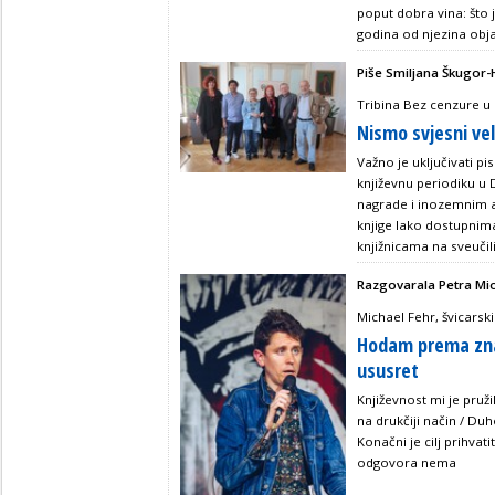
poput dobra vina: što j
godina od njezina objav
Piše Smiljana Škugor-
Tribina Bez cenzure u
Nismo svjesni vel
Važno je uključivati pis
književnu periodiku u 
nagrade i inozemnim au
knjige lako dostupnima 
knjižnicama na sveučili
Razgovarala Petra Mi
Michael Fehr, švicarski
Hodam prema znan
ususret
Književnost mi je pruži
na drukčiji način / Du
Konačni je cilj prihvat
odgovora nema