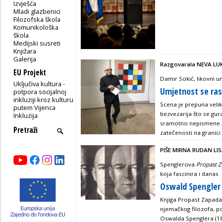
Izvješća
Mladi glazbenici
Filozofska škola
Komunikološka
škola
Medijski susreti
Knjižara
Galerija
Razgovarala NEVA LU
EU Projekt
Damir Sokić, likovni u
Uključiva kultura -
Umjetnost se ras
potpora socijalnoj
inkluziji kroz kulturu
Scena je prepuna velik
putem Vijenca
bezvezarija što se gur
Inkluzija
sramotno nepismene / N
zatečenosti na granici 
PIŠE MIRNA RUDAN LI
Spenglerova
Propast 
koja fascinira i danas
Oswald Spengler 
Knjiga Propast Zapada:
njemačkog filozofa, po
Oswalda Spenglera (1