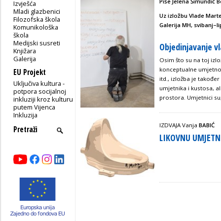
Piše Jelena Šimundić B
Izvješća
Mladi glazbenici
Uz izložbu Vlade Mar
Filozofska škola
Galerija MH, svibanj–l
Komunikološka
škola
Medijski susreti
Objedinjavanje vl
Knjižara
Galerija
Osim što su na toj izl
konceptualne umjetnos
EU Projekt
itd., izložba je tako
Uključiva kultura -
umjetnika i kustosa, al
potpora socijalnoj
prostora. Umjetnici su
inkluziji kroz kulturu
putem Vijenca
Inkluzija
IZDVAJA Vanja
BABIĆ
LIKOVNU UMJETN