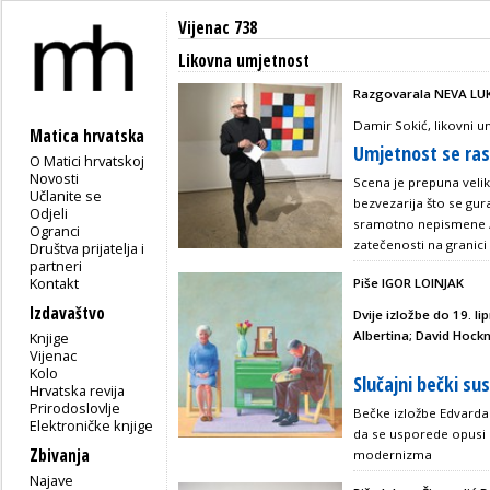
Vijenac 738
Likovna umjetnost
Razgovarala NEVA LU
Damir Sokić, likovni u
Matica hrvatska
Umjetnost se ras
O Matici hrvatskoj
Novosti
Scena je prepuna velik
Učlanite se
bezvezarija što se gur
Odjeli
sramotno nepismene / N
Ogranci
zatečenosti na granici 
Društva prijatelja i
partneri
Kontakt
Piše IGOR LOINJAK
Izdavaštvo
Dvije izložbe do 19. l
Albertina; David Hock
Knjige
Vijenac
Kolo
Slučajni bečki su
Hrvatska revija
Prirodoslovlje
Bečke izložbe Edvarda
Elektroničke knjige
da se usporede opusi dv
Zbivanja
modernizma
Najave