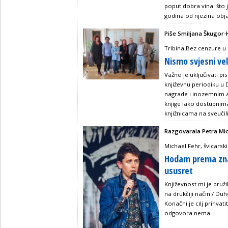
poput dobra vina: što j
godina od njezina objav
Piše Smiljana Škugor-
Tribina Bez cenzure u
Nismo svjesni vel
Važno je uključivati pis
književnu periodiku u 
nagrade i inozemnim au
knjige lako dostupnima 
knjižnicama na sveučili
Razgovarala Petra Mi
Michael Fehr, švicarski
Hodam prema znan
ususret
Književnost mi je pruži
na drukčiji način / Du
Konačni je cilj prihvat
odgovora nema