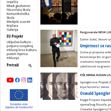
Izvješća
Mladi glazbenici
Filozofska škola
Komunikološka
škola
Medijski susreti
Knjižara
Galerija
Razgovarala NEVA LU
EU Projekt
Damir Sokić, likovni u
Uključiva kultura -
Umjetnost se ras
potpora socijalnoj
inkluziji kroz kulturu
Scena je prepuna velik
putem Vijenca
bezvezarija što se gur
Inkluzija
sramotno nepismene / N
zatečenosti na granici 
PIŠE MIRNA RUDAN LI
Spenglerova
Propast 
koja fascinira i danas
Oswald Spengler 
Knjiga Propast Zapada:
njemačkog filozofa, po
Oswalda Spenglera (1