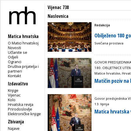
Vijenac 738
Naslovnica
Redakcija
Obilježeno 180 g
Matica hrvatska
O Matici hrvatskoj
Svečana proslava
Novosti
Učlanite se
Odjeli
Ogranci
GOVOR PREDSJEDNIKA
Društva prijatelja i
180. OBLJETNICE UTEM
partneri
Matice hrvatske, Hrvat
Kontakt
Matičin poziv na
Izdavaštvo
Knjige
Vijenac
Govor predsjednika Vl
Kolo
13. lipnja
Hrvatska revija
Prirodoslovlje
Matica hrvatska 
Elektroničke knjige
Zbivanja
Najave