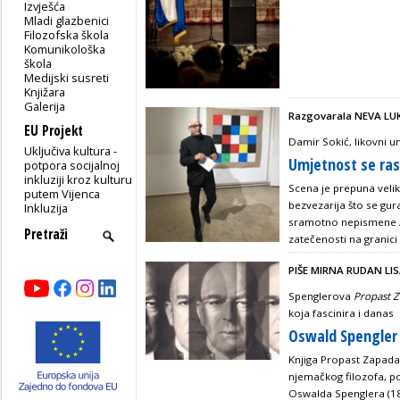
Izvješća
Mladi glazbenici
Filozofska škola
Komunikološka
škola
Medijski susreti
Knjižara
Galerija
Razgovarala NEVA LU
EU Projekt
Damir Sokić, likovni u
Uključiva kultura -
Umjetnost se ras
potpora socijalnoj
inkluziji kroz kulturu
Scena je prepuna velik
putem Vijenca
bezvezarija što se gur
Inkluzija
sramotno nepismene / N
zatečenosti na granici 
PIŠE MIRNA RUDAN LI
Spenglerova
Propast 
koja fascinira i danas
Oswald Spengler 
Knjiga Propast Zapada:
njemačkog filozofa, po
Oswalda Spenglera (1