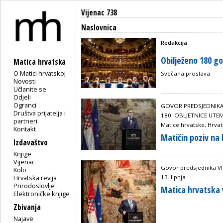
Vijenac 738
Naslovnica
Redakcija
Obilježeno 180 g
Matica hrvatska
O Matici hrvatskoj
Svečana proslava
Novosti
Učlanite se
Odjeli
Ogranci
GOVOR PREDSJEDNIKA
Društva prijatelja i
180. OBLJETNICE UTEM
partneri
Matice hrvatske, Hrvat
Kontakt
Matičin poziv na
Izdavaštvo
Knjige
Vijenac
Govor predsjednika Vl
Kolo
13. lipnja
Hrvatska revija
Prirodoslovlje
Matica hrvatska 
Elektroničke knjige
Zbivanja
Najave