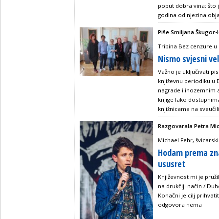
poput dobra vina: što j
godina od njezina objav
Piše Smiljana Škugor-
Tribina Bez cenzure u
Nismo svjesni vel
Važno je uključivati pis
književnu periodiku u 
nagrade i inozemnim au
knjige lako dostupnima 
knjižnicama na sveučili
Razgovarala Petra Mi
Michael Fehr, švicarski
Hodam prema znan
ususret
Književnost mi je pruži
na drukčiji način / Du
Konačni je cilj prihvat
odgovora nema