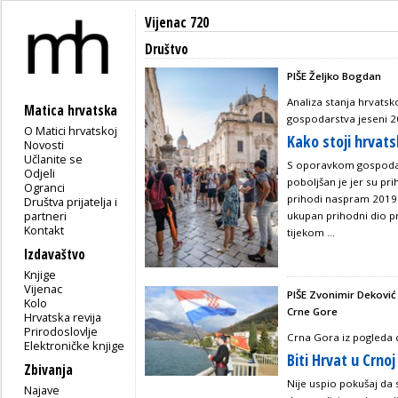
Vijenac 720
Društvo
PIŠE Željko Bogdan
Analiza stanja hrvatsk
Matica hrvatska
gospodarstva jeseni 2
O Matici hrvatskoj
Kako stoji hrvat
Novosti
Učlanite se
S oporavkom gospodars
Odjeli
poboljšan je jer su pr
Ogranci
prihodi naspram 2019. i
Društva prijatelja i
partneri
ukupan prihodni dio p
Kontakt
tijekom ...
Izdavaštvo
Knjige
Vijenac
PIŠE Zvonimir Deković
Kolo
Crne Gore
Hrvatska revija
Prirodoslovlje
Crna Gora iz pogleda 
Elektroničke knjige
Biti Hrvat u Crnoj
Zbivanja
Nije uspio pokušaj da
Najave