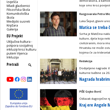
demoralizira, a kamol
Izvješća
Mladi glazbenici
koje smo kroz povijest s
Filozofska škola
Komunikološka
Razgovarala Petra Mi
škola
Medijski susreti
Luka Šeput, glavni ure
Knjižara
Matica se treba 
Galerija
Svrha je Matičina nakl
EU Projekt
kulture, djela koja nek
Uključiva kultura -
civiliziranim, mora ima
potpora socijalnoj
Hrvatsku ne može ost
inkluziji kroz kulturu
kojima će za tridesetak
putem Vijenca
Inkluzija
Redakcija
Dodijeljene nagrade
V
kulturne baštine za 20
Nagrada hrabrim
PIŠE Gojko Borić
Odlazak dugovječne n
Kraj ere Angele 