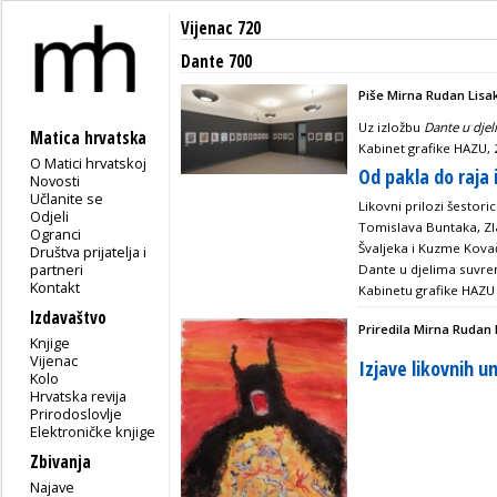
Vijenac 720
Dante 700
Piše Mirna Rudan Lisa
Uz izložbu
Dante u dje
Matica hrvatska
Kabinet grafike HAZU, 
O Matici hrvatskoj
Od pakla do raja 
Novosti
Učlanite se
Likovni prilozi šestori
Odjeli
Tomislava Buntaka, Zl
Ogranci
Švaljeka i Kuzme Kovači
Društva prijatelja i
partneri
Dante u djelima suvre
Kontakt
Kabinetu grafike HAZU
Izdavaštvo
Priredila Mirna Rudan 
Knjige
Vijenac
Izjave likovnih u
Kolo
Hrvatska revija
Prirodoslovlje
Elektroničke knjige
Zbivanja
Najave