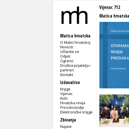
Vijenac 712
Matica hrvatsk
Matica hrvatska
O Matici hrvatskoj
Novosti
Učlanite se
Odjeli
Ogranci
Društva prijatelja i
partneri
Kontakt
Izdavaštvo
Knjige
Vijenac
Kolo
Hrvatska revija
Prirodoslovlje
Elektroničke knjige
Zbivanja
Najave