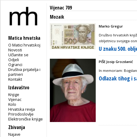
Vijenac 709
Mozaik
Marko Gregur
Društvo hrvatskih knjiž
Matica hrvatska
obljetnicu svojega os
O Matici hrvatskoj
U znaku 500. oblj
Novosti
Učlanite se
Odjeli
PIŠE Josip Grozdanić
Ogranci
Društva prijatelja i
In memoriam: Bogdan Ž
partneri
Odlazak tihog i
Kontakt
Izdavaštvo
Knjige
Vijenac
Kolo
Hrvatska revija
Prirodoslovlje
Elektroničke knjige
Zbivanja
Najave