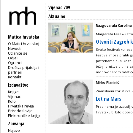
Vijenac 709
Aktualno
Razgovarala Karolina
Margareta Ferek-Petrić
Matica hrvatska
Otvoriti Zagreb k
O Matici hrvatskoj
Novosti
Svako festivalsko izda
Učlanite se
Festival mora pratiti 
Odjeli
potrebama publike te p
Ogranci
težnji društva biti ne
Društva prijatelja i
partneri
mono-operom odat ćem
Kontakt
Mirko Planinić
Izdavaštvo
Znanstveni zor Mirka P
Knjige
Vijenac
Let na Mars
Kolo
Hrvatska revija
Pred nama je uzbudljiv
Prirodoslovlje
Hrvatsku bi bilo dobr
Elektroničke knjige
Zbivanja
Najave