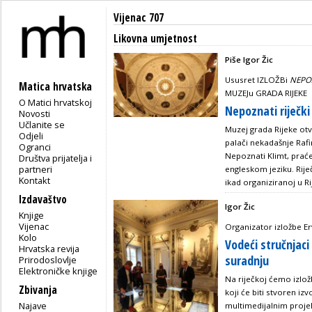
Vijenac 707
Likovna umjetnost
Piše Igor Žic
Ususret IZLOŽBi
NEPOZ
Matica hrvatska
MUZEJu GRADA RIJEKE
O Matici hrvatskoj
Nepoznati riječk
Novosti
Učlanite se
Muzej grada Rijeke otv
Odjeli
palači nekadašnje Rafin
Ogranci
Nepoznati Klimt, prać
Društva prijatelja i
partneri
engleskom jeziku. Riječ
Kontakt
ikad organiziranoj u Ri
Izdavaštvo
Igor Žic
Knjige
Vijenac
Organizator izložbe Er
Kolo
Vodeći stručnjaci
Hrvatska revija
suradnju
Prirodoslovlje
Elektroničke knjige
Na riječkoj ćemo izlož
Zbivanja
koji će biti stvoren i
Najave
multimedijalnim proje