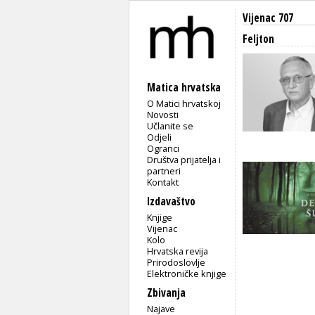
Vijenac 707
Feljton
Matica hrvatska
O Matici hrvatskoj
Novosti
Učlanite se
Odjeli
Ogranci
Društva prijatelja i
partneri
Kontakt
Izdavaštvo
Knjige
Vijenac
Kolo
Hrvatska revija
Prirodoslovlje
Elektroničke knjige
Zbivanja
Najave