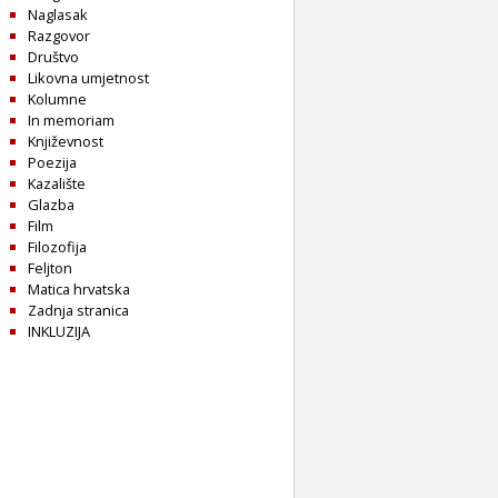
Naglasak
Razgovor
Društvo
Likovna umjetnost
Kolumne
In memoriam
Književnost
Poezija
Kazalište
Glazba
Film
Filozofija
Feljton
Matica hrvatska
Zadnja stranica
INKLUZIJA