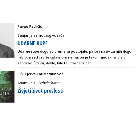
Pavao Pavličić
Sanjarije samotnog vozača
UDARNE RUPE
Udarne rupe dugo su vremena postojale, pa se i naziv za njih dugo
rabio, a sad ih više uglavnom nema, pa je tako i riječ skliznula u
zaborav. Što su, dakle, bile te udarne rupe?
PIŠE Ljerka Car Matutinović
Adam Rajzl,
Debela šuma
Živjeti život prošlosti