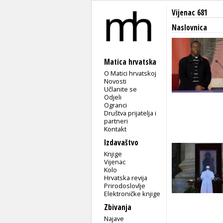
Vijenac 681
Naslovnica
Matica hrvatska
O Matici hrvatskoj
Novosti
Učlanite se
Odjeli
Ogranci
Društva prijatelja i
partneri
Kontakt
Izdavaštvo
Knjige
Vijenac
Kolo
Hrvatska revija
Prirodoslovlje
Elektroničke knjige
Zbivanja
Najave