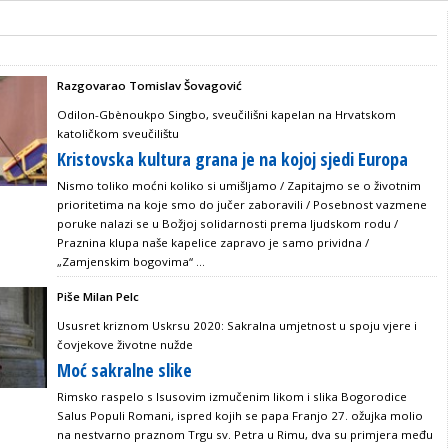
Razgovarao Tomislav Šovagović
Odilon-Gbènoukpo Singbo, sveučilišni kapelan na Hrvatskom
katoličkom sveučilištu
Kristovska kultura grana je na kojoj sjedi Europa
Nismo toliko moćni koliko si umišljamo / Zapitajmo se o životnim
prioritetima na koje smo do jučer zaboravili / Posebnost vazmene
poruke nalazi se u Božjoj solidarnosti prema ljudskom rodu /
Praznina klupa naše kapelice zapravo je samo prividna /
„Zamjenskim bogovima“ ...
Piše Milan Pelc
Ususret kriznom Uskrsu 2020: Sakralna umjetnost u spoju vjere i
čovjekove životne nužde
Moć sakralne slike
Rimsko raspelo s Isusovim izmučenim likom i slika Bogorodice
Salus Populi Romani, ispred kojih se papa Franjo 27. ožujka molio
na nestvarno praznom Trgu sv. Petra u Rimu, dva su primjera među