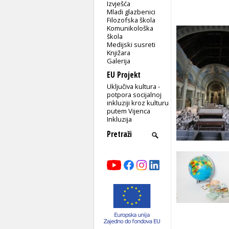
Izvješća
Mladi glazbenici
Filozofska škola
Komunikološka
škola
Medijski susreti
Knjižara
Galerija
EU Projekt
Uključiva kultura -
potpora socijalnoj
inkluziji kroz kulturu
putem Vijenca
Inkluzija