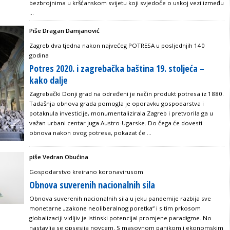
bezbrojnima u kršćanskom svijetu koji svjedoče o uskoj vezi između
...
Piše Dragan Damjanović
Zagreb dva tjedna nakon najvećeg POTRESA u posljednjih 140
godina
Potres 2020. i zagrebačka baština 19. stoljeća –
kako dalje
Zagrebački Donji grad na određeni je način produkt potresa iz 1880.
Tadašnja obnova grada pomogla je oporavku gospodarstva i
potaknula investicije, monumentalizirala Zagreb i pretvorila ga u
važan urbani centar juga Austro-Ugarske. Do čega će dovesti
obnova nakon ovog potresa, pokazat će ...
piše Vedran Obućina
Gospodarstvo kreirano koronavirusom
Obnova suverenih nacionalnih sila
Obnova suverenih nacionalnih sila u jeku pandemije razbija sve
monetarne „zakone neoliberalnog poretka“ i s tim prkosom
globalizaciji vidljiv je istinski potencijal promjene paradigme. No
nastavlja se opsesija novcem. S masovnom panikom i ekonomskim