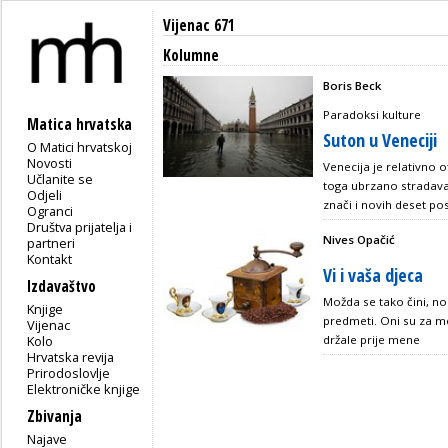
Vijenac 671
Kolumne
Boris Beck
Paradoksi kulture
Matica hrvatska
Suton u Veneciji
O Matici hrvatskoj
Novosti
Venecija je relativno 
Učlanite se
toga ubrzano stradava
Odjeli
znači i novih deset p
Ogranci
Društva prijatelja i
Nives Opačić
partneri
Kontakt
Vi i vaša djeca
Izdavaštvo
Možda se tako čini, no
Knjige
predmeti. Oni su za men
Vijenac
Kolo
držale prije mene
Hrvatska revija
Prirodoslovlje
Elektroničke knjige
Zbivanja
Najave