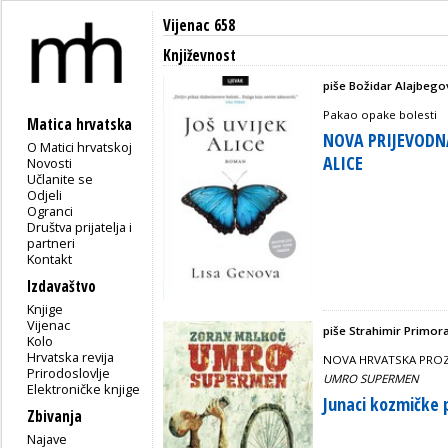
Vijenac 658
Književnost
piše Božidar Alajbego
Pakao opake bolesti
Matica hrvatska
NOVA PRIJEVODNA
O Matici hrvatskoj
ALICE
Novosti
Učlanite se
Odjeli
Ogranci
Društva prijatelja i
partneri
Kontakt
Izdavaštvo
Knjige
Vijenac
piše Strahimir Primor
Kolo
Hrvatska revija
NOVA HRVATSKA PROZ
Prirodoslovlje
UMRO SUPERMEN
Elektroničke knjige
Junaci kozmičke 
Zbivanja
Najave