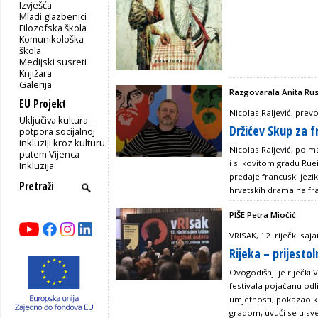
Izvješća
Mladi glazbenici
Filozofska škola
Komunikološka
škola
Medijski susreti
Knjižara
Galerija
Razgovarala Anita Ru
EU Projekt
Nicolas Raljević, prevo
Uključiva kultura -
Držićev Skup za 
potpora socijalnoj
inkluziji kroz kulturu
Nicolas Raljević, po ma
putem Vijenca
i slikovitom gradu Rue
Inkluzija
predaje francuski jezi
hrvatskih drama na fra
PIŠE Petra Miočić
VRISAK, 12. riječki saj
Rijeka – prijestol
Ovogodišnji je riječki 
festivala pojačanu od
umjetnosti, pokazao ka
gradom, uvući se u sv