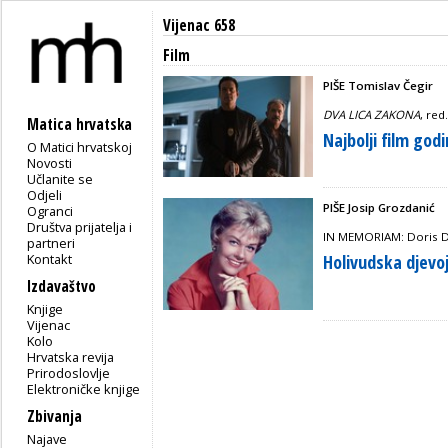
Vijenac 658
Film
PIŠE Tomislav Čegir
DVA LICA ZAKONA
, red
Matica hrvatska
Najbolji film god
O Matici hrvatskoj
Novosti
Učlanite se
Odjeli
PIŠE Josip Grozdanić
Ogranci
Društva prijatelja i
IN MEMORIAM: Doris Da
partneri
Kontakt
Holivudska djevo
Izdavaštvo
Knjige
Vijenac
Kolo
Hrvatska revija
Prirodoslovlje
Elektroničke knjige
Zbivanja
Najave