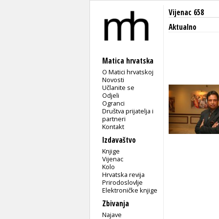
Vijenac 658
Aktualno
Matica hrvatska
O Matici hrvatskoj
Novosti
Učlanite se
Odjeli
Ogranci
Društva prijatelja i
partneri
Kontakt
Izdavaštvo
Knjige
Vijenac
Kolo
Hrvatska revija
Prirodoslovlje
Elektroničke knjige
Zbivanja
Najave