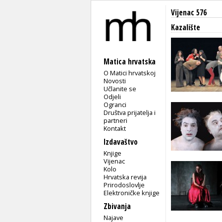
Vijenac 576
Kazalište
Matica hrvatska
O Matici hrvatskoj
Novosti
Učlanite se
Odjeli
Ogranci
Društva prijatelja i
partneri
Kontakt
Izdavaštvo
Knjige
Vijenac
Kolo
Hrvatska revija
Prirodoslovlje
Elektroničke knjige
Zbivanja
Najave