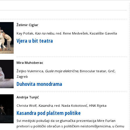
Želimir Ciglar
Kay Pollak,
Kao na nebu
, red. Rene Medvešek, Kazalište Gavella
Vjera u bit teatra
Mira Muhoberac
Željko Vukmirica,
Gusle moje električne
, Binocular teatar, Grič,
Zagreb
Duhovita monodrama
Andrija Tunjić
Christa Wolf,
Kasandra
, red. Nada Kokotović, HNK Rijeka
Kasandra pod plaštem politike
Svi medijski pokušaji da se glumačka prezentacija Mire Furlan
pretvori u politički obračun s političkim neistomišljenicima, u čemu