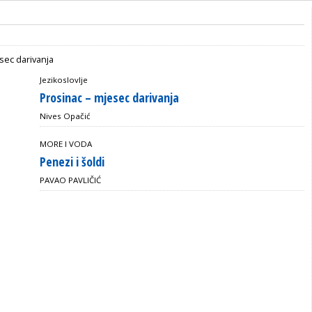
Jezikoslovlje
Prosinac – mjesec darivanja
Nives Opačić
MORE I VODA
Penezi i šoldi
PAVAO PAVLIČIĆ