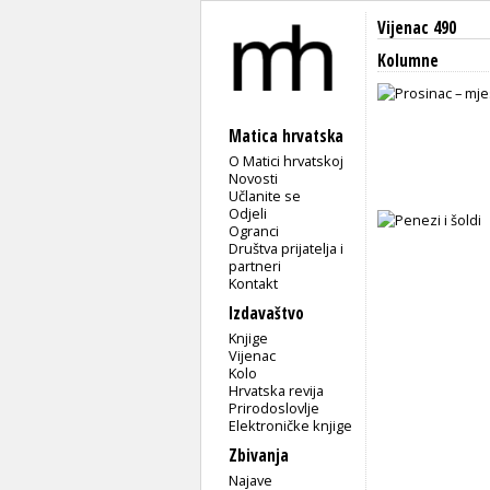
Vijenac 490
Kolumne
Matica hrvatska
O Matici hrvatskoj
Novosti
Učlanite se
Odjeli
Ogranci
Društva prijatelja i
partneri
Kontakt
Izdavaštvo
Knjige
Vijenac
Kolo
Hrvatska revija
Prirodoslovlje
Elektroničke knjige
Zbivanja
Najave