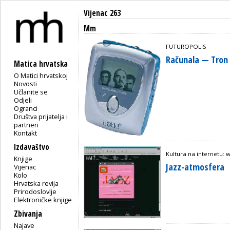
Vijenac 263
Mm
FUTUROPOLIS
Računala — Tron 
Matica hrvatska
O Matici hrvatskoj
Novosti
Učlanite se
Odjeli
Ogranci
Društva prijatelja i
partneri
Kontakt
Izdavaštvo
Kultura na internetu:
Knjige
Jazz-atmosfera
Vijenac
Kolo
Hrvatska revija
Prirodoslovlje
Elektroničke knjige
Zbivanja
Najave