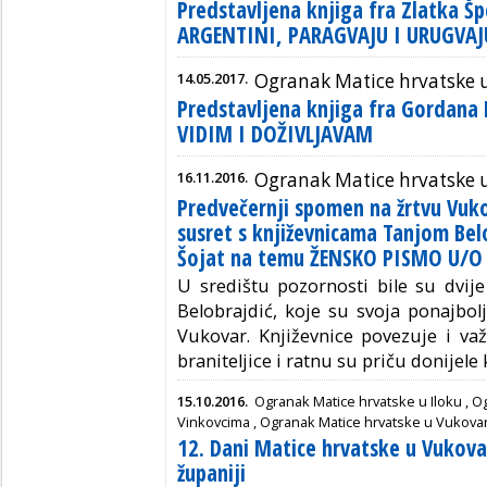
Predstavljena knjiga fra Zlatka 
ARGENTINI, PARAGVAJU I URUGVAJ
14.05.2017.
Ogranak Matice hrvatske 
Predstavljena knjiga fra Gordan
VIDIM I DOŽIVLJAVAM
16.11.2016.
Ogranak Matice hrvatske 
Predvečernji spomen na žrtvu Vuk
susret s književnicama Tanjom Bel
Šojat na temu ŽENSKO PISMO U
U središtu pozornosti bile su dvije
Belobrajdić, koje su svoja ponajbol
Vukovar. Književnice povezuje i važ
braniteljice i ratnu su priču donijele 
15.10.2016.
Ogranak Matice hrvatske u Iloku
,
Og
Vinkovcima
,
Ogranak Matice hrvatske u Vukova
12. Dani Matice hrvatske u Vukova
županiji