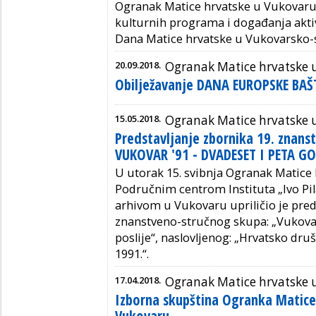
Ogranak Matice hrvatske u Vukovaru
kulturnih programa i događanja aktiv
Dana Matice hrvatske u Vukovarsko-s
20.09.2018.
Ogranak Matice hrvatske 
Obilježavanje DANA EUROPSKE BAŠ
15.05.2018.
Ogranak Matice hrvatske 
Predstavljanje zbornika 19. znan
VUKOVAR '91 - DVADESET I PETA G
U utorak 15. svibnja Ogranak Matice
Područnim centrom Instituta „Ivo Pi
arhivom u Vukovaru upriličio je pred
znanstveno-stručnog skupa: „Vukovar 
poslije“, naslovljenog: „Hrvatsko dr
1991.“.
17.04.2018.
Ogranak Matice hrvatske 
Izborna skupština Ogranka Matice
Vukovaru