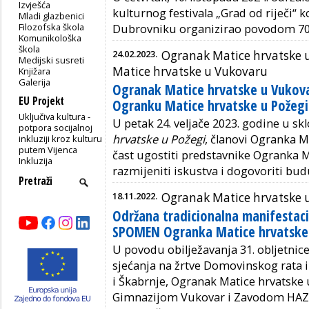
Izvješća
kulturnog festivala „Grad od riječi“ 
Mladi glazbenici
Filozofska škola
Dubrovniku organizirao povodom 70. 
Komunikološka
škola
24.02.2023.
Ogranak Matice hrvatske 
Medijski susreti
Matice hrvatske u Vukovaru
Knjižara
Galerija
Ogranak Matice hrvatske u Vukova
EU Projekt
Ogranku Matice hrvatske u Požegi
Uključiva kultura -
U petak 24. veljače 2023. godine u s
potpora socijalnoj
hrvatske u Požegi
, članovi Ogranka M
inkluziji kroz kulturu
putem Vijenca
čast ugostiti predstavnike Ogranka 
Inkluzija
razmijeniti iskustva i dogovoriti bu
18.11.2022.
Ogranak Matice hrvatske 
Održana tradicionalna manifestac
SPOMEN Ogranka Matice hrvatske
U povodu obilježavanja 31. obljetnic
sjećanja na žrtve Domovinskog rata 
i Škabrnje, Ogranak Matice hrvatske 
Gimnazijom Vukovar i Zavodom HAZU 