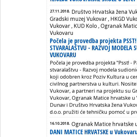
27.11.2018.
Društvo Hrvatska žena Vuk
Gradski muzej Vukovar , HKGD Vuko
Vukovar , KUD Kolo ,
Ogranak Matic
Vukovaru
Počela je provedba projekta PSS
STVARALAŠTVU - RAZVOJ MODELA S
VUKOVARU
Počela je provedba projekta "Psst! -
stvaralaštvu - Razvoj modela sudion
koji odobren kroz Poziv Kultura u ce
civilnog partnerstva u kulturi. Nosite
Vukovar, a partneri na projektu su 
Vukovar, Ogranak Matice hrvatske u
Dunav i Društvo Hrvatska žena Vukov
d.o.o. pružiti će tehničku pomoć u pr
16.10.2018.
Ogranak Matice hrvatske 
DANI MATICE HRVATSKE u Vukovar