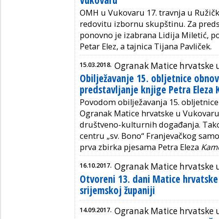
OMH u Vukovaru 17. travnja u Ružičk
redovitu izbornu skupštinu. Za pred
ponovno je izabrana Lidija Miletić, p
Petar Elez, a tajnica Tijana Pavliček.
15.03.2018.
Ogranak Matice hrvatske 
Obilježavanje 15. obljetnice obnov
predstavljanje knjige Petra Eleza
Povodom obilježavanja 15. obljetnic
Ogranak Matice hrvatske u Vukovaru 
društveno-kulturnih događanja. Tako
centru „sv. Bono“ Franjevačkog samo
prva zbirka pjesama Petra Eleza
Kam
16.10.2017.
Ogranak Matice hrvatske 
Otvoreni 13. dani Matice hrvatsk
srijemskoj županiji
14.09.2017.
Ogranak Matice hrvatske 