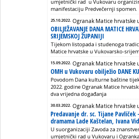
umjetnički rad u Vukovaru organizir
manifestaciju Predvečernji spomen.
25.10.2022.
Ogranak Matice hrvatske 
OBILJEŽAVANJE DANA MATICE HRVA
SRIJEMSKOJ ŽUPANIJI
Tijekom listopada i studenoga tradic
Matice hrvatske u Vukovarsko-srijem
15.09.2022.
Ogranak Matice hrvatske 
OMH u Vukovaru obilježio DANE K
Povodom Dana kulturne baštine tijek
2022. godine Ogranak Matice hrvatsk
dva vrijedna događanja
30.03.2022.
Ogranak Matice hrvatske 
Predavanje dr. sc. Tijane Pavliček
dramama Lade Kaštelan, Ivana Vid
U suorganizaciji Zavoda za znanstven
umjetnički rad u Vukovaru i Ogranka