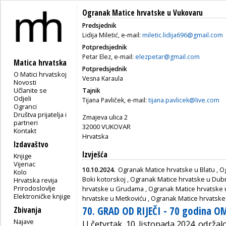
Ogranak Matice hrvatske u Vukovaru
Predsjednik
Lidija Miletić, e-mail:
miletic.lidija696@gmail.com
Potpredsjednik
Petar Elez, e-mail:
elezpetar@gmail.com
Matica hrvatska
Potpredsjednik
O Matici hrvatskoj
Vesna Karaula
Novosti
Učlanite se
Tajnik
Odjeli
Tijana Pavliček, e-mail:
tijana.pavlicek@live.com
Ogranci
Društva prijatelja i
Zmajeva ulica 2
partneri
32000 VUKOVAR
Kontakt
Hrvatska
Izdavaštvo
Izvješća
Knjige
Vijenac
10.10.2024.
Ogranak Matice hrvatske u Blatu
,
O
Kolo
Boki kotorskoj
,
Ogranak Matice hrvatske u Dub
Hrvatska revija
Prirodoslovlje
hrvatske u Grudama
,
Ogranak Matice hrvatske 
Elektroničke knjige
hrvatske u Metkoviću
,
Ogranak Matice hrvatske
70. GRAD OD RIJEČI - 70 godina O
Zbivanja
Najave
U četvrtak, 10. listopada 2024. održal