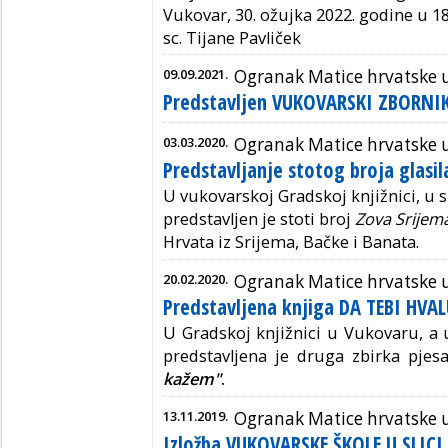
Vukovar, 30. ožujka 2022. godine u 18
sc. Tijane Pavliček
09.09.2021.
Ogranak Matice hrvatske 
Predstavljen VUKOVARSKI ZBORNI
03.03.2020.
Ogranak Matice hrvatske 
Predstavljanje stotog broja glasi
U vukovarskoj Gradskoj knjižnici, u 
predstavljen je stoti broj
Zova Srijem
Hrvata iz Srijema, Bačke i Banata.
20.02.2020.
Ogranak Matice hrvatske 
Predstavljena knjiga DA TEBI HVAL
U Gradskoj knjižnici u Vukovaru, a 
predstavljena je druga zbirka pje
kažem"
.
13.11.2019.
Ogranak Matice hrvatske 
Izložba VUKOVARSKE ŠKOLE U SLICI 