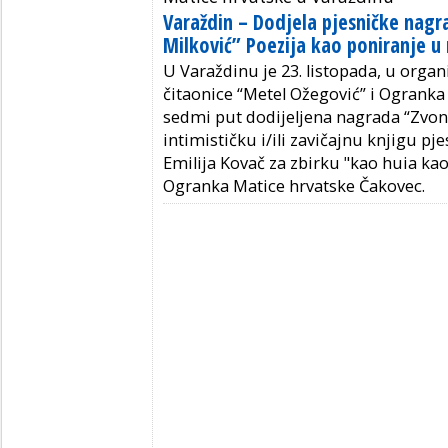
Varaždin – Dodjela pjesničke nag
Milković” Poezija kao poniranje u
U Varaždinu je 23. listopada, u organi
čitaonice “Metel Ožegović” i Ogranka
sedmi put dodijeljena nagrada “Zvonk
intimističku i/ili zavičajnu knjigu p
Emilija Kovač za zbirku "kao huia ka
Ogranka Matice hrvatske Čakovec.