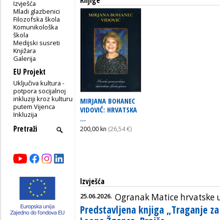
Knjige
Izvješća
Mladi glazbenici
Filozofska škola
Komunikološka
škola
Medijski susreti
Knjižara
Galerija
EU Projekt
Uključiva kultura -
potpora socijalnoj
inkluziji kroz kulturu
MIRJANA BOHANEC
putem Vijenca
VIDOVIĆ: HRVATSKA
Inkluzija
...
200,00 kn
(26,54 €)
Izvješća
25.06.2026.
Ogranak Matice hrvatske 
Predstavljena knjiga „Traganje za