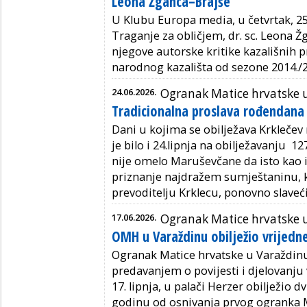
Leona Žganca–Brajše
U Klubu Europa media, u četvrtak, 25. 
Traganje za obličjem, dr. sc. Leona Ž
njegove autorske kritike kazališnih
narodnog kazališta od sezone 2014./2
24.06.2026.
Ogranak Matice hrvatske 
Tradicionalna proslava rođendana
Dani u kojima se obilježava Krklečev 
je bilo i 24.lipnja na obilježavanju 
nije omelo Maruševčane da isto kao i
priznanje najdražem sumještaninu, k
prevoditelju Krklecu, ponovno slave
17.06.2026.
Ogranak Matice hrvatske 
OMH u Varaždinu obilježio vrijedne
Ogranak Matice hrvatske u Varaždin
predavanjem o povijesti i djelovanju
17. lipnja, u palači Herzer obilježio d
godinu od osnivanja prvog ogranka M