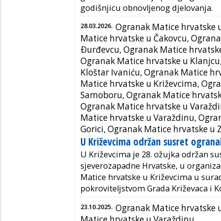
godišnjicu obnovljenog djelovanja.
28.03.2026.
Ogranak Matice hrvatske 
Matice hrvatske u Čakovcu, Ograna
Ðurđevcu, Ogranak Matice hrvatske
Ogranak Matice hrvatske u Klanjcu
Kloštar Ivaniću, Ogranak Matice hr
Matice hrvatske u Križevcima, Ogr
Samoboru, Ogranak Matice hrvatske
Ogranak Matice hrvatske u Varažd
Matice hrvatske u Varaždinu, Ogran
Gorici, Ogranak Matice hrvatske u 
U Križevcima održan susret ogran
U Križevcima je 28. ožujka održan su
sjeverozapadne Hrvatske, u organiza
Matice hrvatske u Križevcima
u surad
pokroviteljstvom Grada Križevaca i K
23.10.2025.
Ogranak Matice hrvatske 
Matice hrvatske u Varaždinu