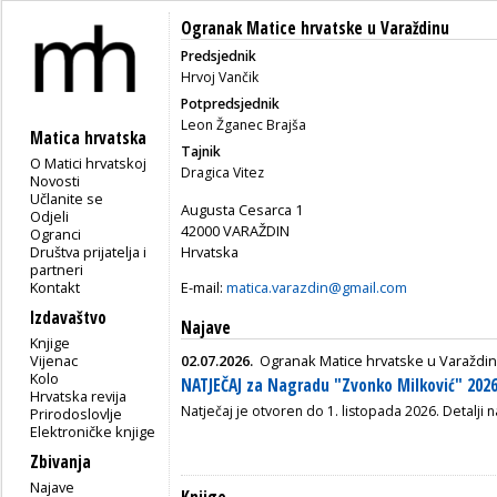
Ogranak Matice hrvatske u Varaždinu
Predsjednik
Hrvoj Vančik
Potpredsjednik
Leon Žganec Brajša
Matica hrvatska
Tajnik
O Matici hrvatskoj
Dragica Vitez
Novosti
Učlanite se
Augusta Cesarca 1
Odjeli
42000 VARAŽDIN
Ogranci
Društva prijatelja i
Hrvatska
partneri
Kontakt
E-mail:
matica.varazdin@gmail.com
Izdavaštvo
Najave
Knjige
Vijenac
02.07.2026.
Ogranak Matice hrvatske u Varaždi
Kolo
NATJEČAJ za Nagradu "Zvonko Milković" 2026
Hrvatska revija
Natječaj je otvoren do 1. listopada 2026. Detalji n
Prirodoslovlje
Elektroničke knjige
Zbivanja
Najave