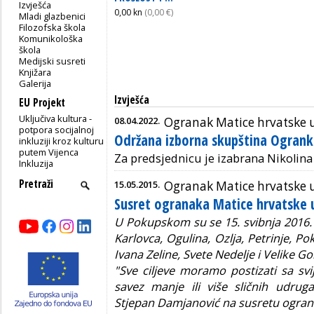
Izvješća
0,00 kn
(0,00 €)
Mladi glazbenici
Filozofska škola
Komunikološka
škola
Medijski susreti
Knjižara
Galerija
Izvješća
EU Projekt
Uključiva kultura -
08.04.2022.
Ogranak Matice hrvatske
potpora socijalnoj
Održana izborna skupština Ogran
inkluziji kroz kulturu
putem Vijenca
Za predsjednicu je izabrana Nikolina
Inkluzija
15.05.2015.
Ogranak Matice hrvatske
Susret ogranaka Matice hrvatske
U Pokupskom su se 15. svibnja 2016. o
Karlovca, Ogulina, Ozlja, Petrinje, 
Ivana Zeline, Svete Nedelje i Velike Go
"Sve ciljeve moramo postizati sa sv
savez manje ili više sličnih udrug
Stjepan Damjanović na susretu ogr