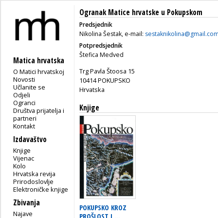
Ogranak Matice hrvatske u Pokupskom
Predsjednik
Nikolina Šestak, e-mail:
sestaknikolina@gmail.co
Potpredsjednik
Štefica Medved
Matica hrvatska
Trg Pavla Štoosa 15
O Matici hrvatskoj
Novosti
10414 POKUPSKO
Učlanite se
Hrvatska
Odjeli
Ogranci
Knjige
Društva prijatelja i
partneri
Kontakt
Izdavaštvo
Knjige
Vijenac
Kolo
Hrvatska revija
Prirodoslovlje
Elektroničke knjige
Zbivanja
POKUPSKO KROZ
Najave
PROŠLOST I ...