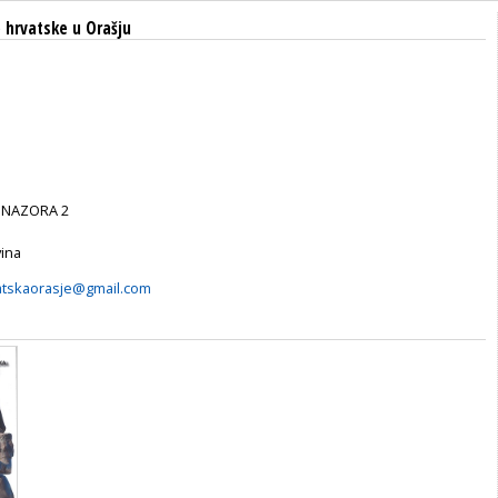
 hrvatske u Orašju
A NAZORA 2
ina
atskaorasje@gmail.com