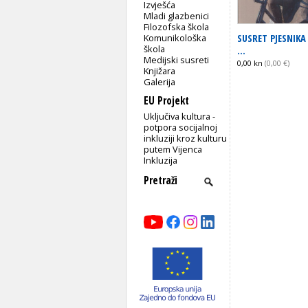
Izvješća
Mladi glazbenici
Filozofska škola
SUSRET PJESNIKA
Komunikološka
škola
...
Medijski susreti
0,00 kn
(0,00 €)
Knjižara
Galerija
EU Projekt
Uključiva kultura -
potpora socijalnoj
inkluziji kroz kulturu
putem Vijenca
Inkluzija