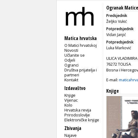
Ogranak Matice
Predsjednik
Željko Vukić
Potpredsjednik
Vidan Janjić
Matica hrvatska
Potpredsjednik
O Matici hrvatskoj
Luka Marković
Novosti
Učlanite se
ULICA VLADIMIR
Odjeli
76272 TOLISA
Ogranci
Društva prijatelja i
Bosna i Hercegov
partneri
Kontakt
E-mail:
maticahrv
Izdavaštvo
Knjige
Knjige
Vijenac
Kolo
Hrvatska revija
Prirodoslovlje
Elektroničke knjige
Zbivanja
Najave