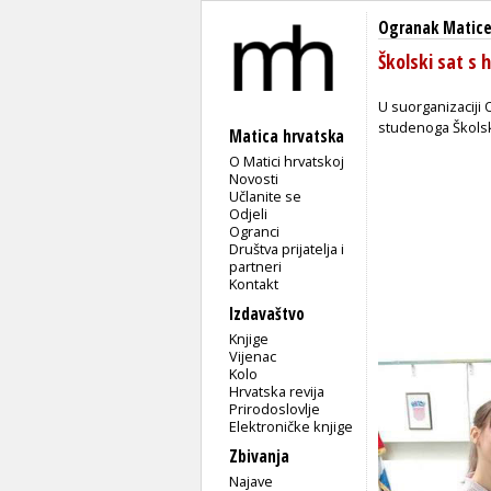
Ogranak Matice 
Školski sat s
U suorganizaciji 
studenoga Školsk
Matica hrvatska
O Matici hrvatskoj
Novosti
Učlanite se
Odjeli
Ogranci
Društva prijatelja i
partneri
Kontakt
Izdavaštvo
Knjige
Vijenac
Kolo
Hrvatska revija
Prirodoslovlje
Elektroničke knjige
Zbivanja
Najave