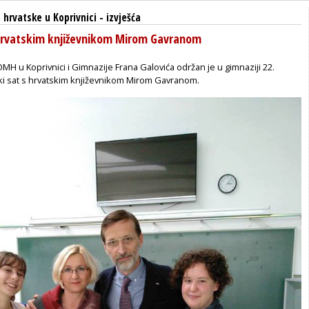
hrvatske u Koprivnici
-
izvješća
 hrvatskim književnikom Mirom Gavranom
OMH u Koprivnici i Gimnazije Frana Galovića održan je u gimnaziji 22.
i sat s hrvatskim književnikom Mirom Gavranom.