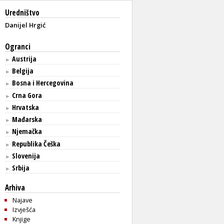
Uredništvo
Danijel Hrgić
Ogranci
Austrija
►
Belgija
►
Bosna i Hercegovina
►
Crna Gora
►
Hrvatska
►
Mađarska
►
Njemačka
►
Republika Češka
►
Slovenija
►
Srbija
►
Arhiva
Najave
Izvješća
Knjige