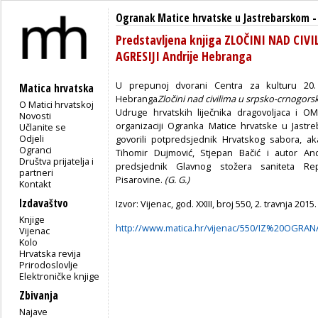
Ogranak Matice hrvatske u Jastrebarskom
Predstavljena knjiga ZLOČINI NAD CI
AGRESIJI Andrije Hebranga
U prepunoj dvorani Centra za kulturu 20. 
Matica hrvatska
Hebranga
Zločini nad civilima u srpsko-crnogors
O Matici hrvatskoj
Udruge hrvatskih liječnika dragovoljaca i O
Novosti
organizaciji Ogranka Matice hrvatske u Jastr
Učlanite se
Odjeli
govorili potpredsjednik Hrvatskog sabora, ak
Ogranci
Tihomir Dujmović, Stjepan Bačić i autor And
Društva prijatelja i
predsjednik Glavnog stožera saniteta Re
partneri
Pisarovine.
(G. G.)
Kontakt
Izdavaštvo
Izvor: Vijenac, god. XXIII, broj 550, 2. travnja 2015.
Knjige
http://www.matica.hr/vijenac/550/IZ%20OGRAN
Vijenac
Kolo
Hrvatska revija
Prirodoslovlje
Elektroničke knjige
Zbivanja
Najave