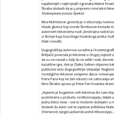
najaktivnijih i najbrojnijih ogranaka Matice hrvat
Škrabe dodavši da je u pripremi i novi tekst Ni
Shakespeare postao Špeksir
.
Mira Muhoberac govorila je o višeznačju naslov
mlade glumce koji izvode Škrebeove komade mal
autorovim tekstovima nudi „beskrajna radost p
iz škrinje koja čuva blago hrvatskoga jezika i kul
čitati i izvoditi.
Dugogodišnja autorova suradnica i kostimograf
Brkljačić povezala je tekstove u
Drugoj zvijezdi 
da su svi nastali u želji da se veliki i mali, darov
kazališne igre, dok je Zlatko Sviben objasnio k
publicista vežu dugogodišnje simpatije. Naglasi
nostalgične tekstove ostajemo djeca i ostvar
Petra Pana koji ne želi odrasti i ne zaboravlja u
Nino Škrabe upravo je Petar Pan hrvatske drams
„Najveće je bogatstvo ovih tekstova što nam dopuš
pustolovine u prašumi, na Mississippiju, letjeti u
jednu bitnu stvar – sve to možemo doživjeti i u 
dodavši da autor sve te svjetove približava čita
Sherwood, njegov jaskanski potok Mississippi, 