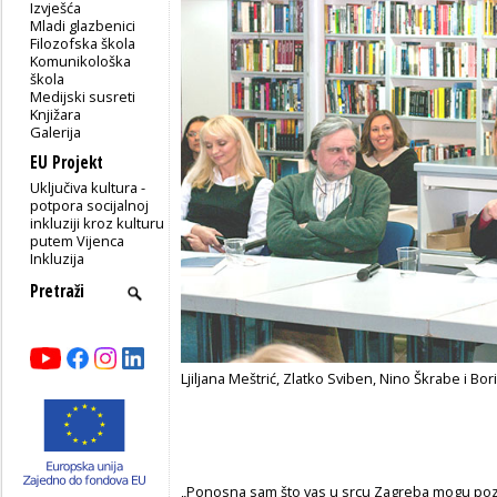
Izvješća
Mladi glazbenici
Filozofska škola
Komunikološka
škola
Medijski susreti
Knjižara
Galerija
EU Projekt
Uključiva kultura -
potpora socijalnoj
inkluziji kroz kulturu
putem Vijenca
Inkluzija
Ljiljana Meštrić, Zlatko Sviben, Nino Škrabe i Bo
„Ponosna sam što vas u srcu Zagreba mogu pozd