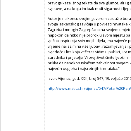
pravoga kazališnog teksta da sve glumce, ali i g
svjetove, a na kraju im ipak nudi sigurnost i lje
Autor je na koncu svojim govorom zaslužio buran
svoga jaskanskog zavičaja u povijesti hrvatske ku
Zagreba i mnogih Zagrepčana na svojem umjetni
napokon da nitko nije prorok u svom mjestu pa j
vječna inspiracija svih mojih djela, ima najveće 
vrijeme nailazim na više ljubavi, razumijevanja i
svjedoče i lica koja večeras vidim u publici, lica
suradnika i prijatelja. Vi ovaj život činite ljepši
prilika da napokon iskažem zahvalnost svojem 
najvećih uspjeha i najsretnijih trenutaka.“
Izvor: Vijenac, god. XXIII, broj 547, 19. veljače 201
http://www.matica.hr/vijenac/547/Petar%20P