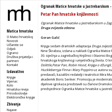
Ogranak Matice hrvatske u Jastrebarskom
Petar Pan hrvatske književnosti
Ogranak Matice hrvatske u Jastrebarskom u Zag
Druga zvijezda zdesna
.
Matica hrvatska
O Matici hrvatskoj
Goran Galić
Novosti
Učlanite se
Knjiga sedam dramskih adaptacija
Druga zvijezd
Odjeli
Nine Škrabea, izdana u nakladi Ogranka Matice 
Ogranci
30. siječnja u zagrebačkoj Knjižnici i čitaonici
Društva prijatelja i
hrvatskoga književnog i umjetničkog života. O kn
partneri
Kontakt
Dolittle
,
Petar Pan
,
Robin Hood
,
Knjiga o džungli
Huckleberryja Finna
i
Mary Poppins
uz autora su 
Izdavaštvo
predavači, kazališni redatelji i teatrolozi Mira M
Knjige
akademik Boris Senker. Promociju je moderirala j
Vijenac
dijelove igrokaza predstavili su članovi Dramsk
Kolo
predsjednice Ogranka Matice hrvatske u Jastr
Hrvatska revija
Prirodoslovlje
Elektroničke knjige
Zbivanja
Najave