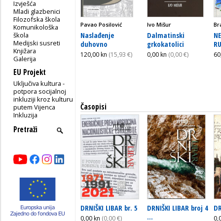
Izvješća
Mladi glazbenici
Filozofska škola
Pavao Posilović
Ivo Mišur
Br
Komunikološka
Naslađenje
Dalmatinski
N
škola
Medijski susreti
duhovno
grkokatolici
R
Knjižara
120,00 kn
(15,93 €)
0,00 kn
(0,00 €)
60
Galerija
EU Projekt
Uključiva kultura -
potpora socijalnoj
inkluziji kroz kulturu
Časopisi
putem Vijenca
Inkluzija
DRNIŠKI LIBAR br. 5
DRNIŠKI LIBAR broj 4
DR
...
0,00 kn
(0,00 €)
0,