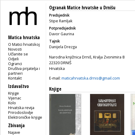
Ogranak Matice hrvatske u Drnišu
Predsjednik
Stipe Ramljak
Potpredsjednik
Davor Gaurina
Matica hrvatska
Tajnik
O Matici hrvatskoj
Danijela Drezga
Novosti
Učlanite se
Narodna knjižnica Drniš, Kralja Zvonimira 8
Odjeli
22320 DRNIŠ
Ogranci
Društva prijatelja i
Hrvatska
partneri
Kontakt
E-mail:
maticahrvatska.drnis@gmail.com
Izdavaštvo
Knjige
Knjige
Vijenac
Kolo
Hrvatska revija
Prirodoslovlje
Elektroničke knjige
Zbivanja
Najave