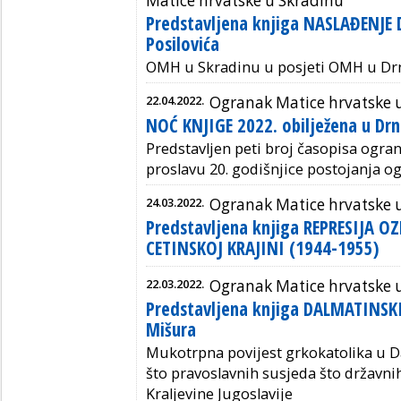
Matice hrvatske u Skradinu
Predstavljena knjiga NASLAĐENJE
Posilovića
OMH u Skradinu u posjeti OMH u Dr
22.04.2022.
Ogranak Matice hrvatske 
NOĆ KNJIGE 2022. obilježena u Drn
Predstavljen peti broj časopisa ogr
proslavu 20. godišnjice postojanja o
24.03.2022.
Ogranak Matice hrvatske 
Predstavljena knjiga REPRESIJA OZ
CETINSKOJ KRAJINI (1944-1955)
22.03.2022.
Ogranak Matice hrvatske 
Predstavljena knjiga DALMATINSK
Mišura
Mukotrpna povijest grkokatolika u D
što pravoslavnih susjeda što državnih
Kraljevine Jugoslavije