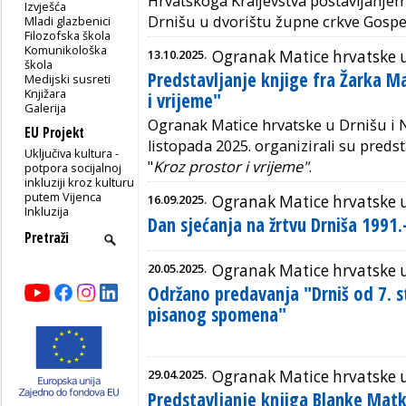
Hrvatskoga Kraljevstva postavljanj
Izvješća
Drnišu u dvorištu župne crkve Gospe
Mladi glazbenici
Filozofska škola
Komunikološka
13.10.2025.
Ogranak Matice hrvatske 
škola
Predstavljanje knjige fra Žarka M
Medijski susreti
Knjižara
i vrijeme"
Galerija
Ogranak Matice hrvatske u Drnišu i 
EU Projekt
listopada 2025. organizirali su predst
Uključiva kultura -
"
Kroz prostor i vrijeme"
.
potpora socijalnoj
inkluziji kroz kulturu
putem Vijenca
16.09.2025.
Ogranak Matice hrvatske 
Inkluzija
Dan sjećanja na žrtvu Drniša 1991.
20.05.2025.
Ogranak Matice hrvatske 
Održano predavanja "Drniš od 7. s
pisanog spomena"
29.04.2025.
Ogranak Matice hrvatske 
Predstavljanje knjiga Blanke Mat