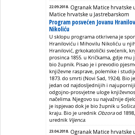
22.09.2018.
Ogranak Matice hrvatske 
Matice hrvatske u Jastrebarskom
Program posvećen Jovanu Hranilovi
Nikoliću
U sklopu programa otkrivena je spo
Hraniloviću i Mihovilu Nikoliću u n
Hranilović, grkokatolički svećenik, knj
prosinca 1855. u Kričkama, gdje mu je 
bio župnik. Pisao je i prevodio pjesme
književne rasprave, polemike i studij
1873. do smrti (Novi Sad, 1924). Bio 
jedan od najdosljednijih i najupornij
odgojno-prosvjetne uloge književnos
načelima. Njegovo su najvažnije dje
je ispjevao dok je bio župnik u So
kraju. Bio je urednik
Obzora
od 1898,
urednik
Vijenca
.
23.04.2018.
Ogranak Matice hrvatske 