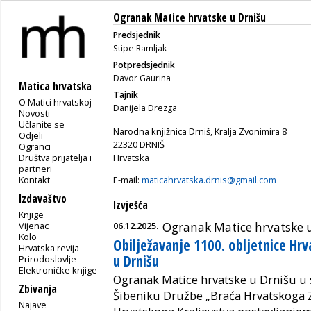
Ogranak Matice hrvatske u Drnišu
Predsjednik
Stipe Ramljak
Potpredsjednik
Davor Gaurina
Matica hrvatska
Tajnik
O Matici hrvatskoj
Danijela Drezga
Novosti
Učlanite se
Narodna knjižnica Drniš, Kralja Zvonimira 8
Odjeli
22320 DRNIŠ
Ogranci
Društva prijatelja i
Hrvatska
partneri
Kontakt
E-mail:
maticahrvatska.drnis@gmail.com
Izdavaštvo
Izvješća
Knjige
Vijenac
06.12.2025.
Ogranak Matice hrvatske 
Kolo
Obilježavanje 1100. obljetnice Hr
Hrvatska revija
u Drnišu
Prirodoslovlje
Elektroničke knjige
Ogranak Matice hrvatske u Drnišu u
Zbivanja
Šibeniku Družbe „Braća Hrvatskoga Zm
Najave