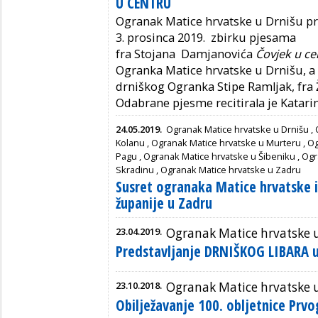
U CENTRU
Ogranak Matice hrvatske u Drnišu pr
3. prosinca 2019. zbirku pjesama
fra Stojana Damjanovića
Čovjek u ce
Ogranka Matice hrvatske u Drnišu, a 
drniškog Ogranka Stipe Ramljak, fra 
Odabrane pjesme recitirala je Katari
24.05.2019.
Ogranak Matice hrvatske u Drnišu
,
Kolanu
,
Ogranak Matice hrvatske u Murteru
,
Og
Pagu
,
Ogranak Matice hrvatske u Šibeniku
,
Ogr
Skradinu
,
Ogranak Matice hrvatske u Zadru
Susret ogranaka Matice hrvatske i
županije u Zadru
23.04.2019.
Ogranak Matice hrvatske 
Predstavljanje DRNIŠKOG LIBARA u
23.10.2018.
Ogranak Matice hrvatske 
Obilježavanje 100. obljetnice Prvo