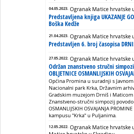
04.05.2023.
Ogranak Matice hrvatske 
Predstavljena knjiga UKAZANJE G
Boška Kedže
21.04.2023.
Ogranak Matice hrvatske 
Predstavljen 6. broj časopisa DRN
27.05.2022.
Ogranak Matice hrvatske 
Održan znanstveno stručni simpoz
OBLJETNICE OSMANLIJSKIH OSVAJ
Općina Promina u suradnji s Javno
Nacionalni park Krka, Državnim arhi
Gradskim muzejom Drniš i Maticom h
Znanstveno-stručni simpozij povo
OSMANLIJSKIH OSVAJANJA PROMINE
kampusu "Krka" u Puljanima
.
12.05.2022.
Ogranak Matice hrvatske 