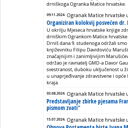
drniškoga Ogranka Matice hrvatske.
09.11.2024.
Ogranak Matice hrvatske 
Organiziran kolokvij posvećen dr. 
U okrilju Mjeseca hrvatske knjige 
drniškim Ogrankom Matice hrvatsk
Drniš dana 9. studenoga održali smo 
književniku Filipu Davidoviću Maruš
značajnijim i zanimljivijim Maruši
održao je ravnatelj GMD-a Davor Gau
svestranost, duboku uključenost u živ
u unaprjeđivanje zdravstvene i opće k
kraja.
03.08.2024.
Ogranak Matice hrvatske 
Predstavljanje zbirke pjesama Fra
pismom zvati"
15.07.2024.
Ogranak Matice hrvatske 
Obnova Postamenta biste Ivana M