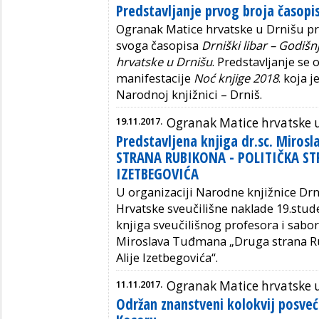
Predstavljanje prvog broja časopi
Ogranak Matice hrvatske u Drnišu pre
svoga časopisa
Drniški libar – Godiš
hrvatske u Drnišu
. Predstavljanje se 
manifestacije
Noć knjige 2018
. koja 
Narodnoj knjižnici – Drniš.
19.11.2017.
Ogranak Matice hrvatske 
Predstavljena knjiga dr.sc. Miro
STRANA RUBIKONA - POLITIČKA STR
IZETBEGOVIĆA
U organizaciji Narodne knjižnice Dr
Hrvatske sveučilišne naklade 19.stud
knjiga sveučilišnog profesora i sabor
Miroslava Tuđmana „Druga strana Rub
Alije Izetbegovića“.
11.11.2017.
Ogranak Matice hrvatske 
Održan znanstveni kolokvij posveć