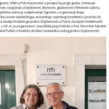
 ogranci. OMH u Puli ima prostor u povijesnoj jezgri grada. Ostvaruje
ram, razgranat u književnom, likovnom, glazbenom i filmskom salonu.
jektima važno je sudjelovanje Ogranka u organizaciji dvaju
tika unutar slavističkoga, europskog i svjetskog konteksta
u povodu 20.
a studija hrvatskoga jezika i književnosti u Puli te
Europski intelektualci
 u XX. st.
(suorganizatori: Sveučilište Jurja Dobrile u Puli, Filozofski fakultet
titut Puškin i Hrvatsko društvo nastavnika ruskog jezika i književnosti).