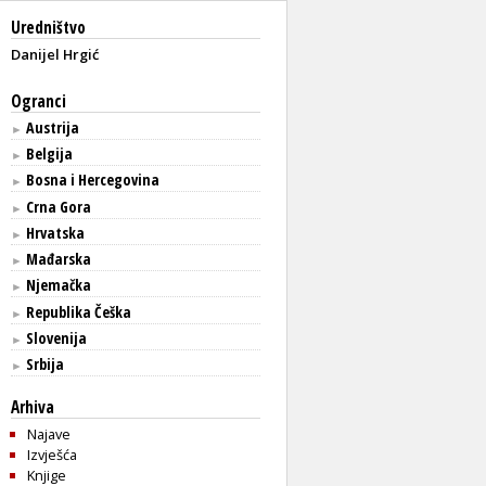
Uredništvo
Danijel Hrgić
Ogranci
Austrija
►
Belgija
►
Bosna i Hercegovina
►
Crna Gora
►
Hrvatska
►
Mađarska
►
Njemačka
►
Republika Češka
►
Slovenija
►
Srbija
►
Arhiva
Najave
Izvješća
Knjige