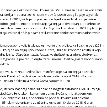
 upoznao je s okolnostima u kojima se OMH u Umagu našao nakon smrti
a, Stelija Prodana (2016) i Mate Vidovića (2018), zbog čega je Ogranak
 radu do 2018, kada je on postao predsjednikom. Istaknuo je važne
hodnoj godini – tribine, predstavljanja knjiga te dva izdanja, posebno se
im izdavanjem dvobroja zbornika
Bujština,
koji izlazi od 1967. U planu je
roja, zbirke dječjih pjesama te ilustrirane zbirke istarskih nadnaravnih
ama posebno valja istaknuti osnivanje triju biblioteka Bujski grozd (2011),
 u kojoj se objavljuju prvi radovi autora, i Buješki kronotop (2018), u kojoj
jedna knjiga
Glagoljski natpisi i zapisi na Bujštini
, nagrađena
Srebrenom
. Ogranak je pokrenuo digitalizaciju novina
Hrvatski glas
te kontinuirano
kolama.
 OMH u Pazinu – izdavaštvo, manifestacije, Sajam knjiga pazinskih
dnik David Ivić naglasio je nadolazeći veliki projekt OMH u Pazinu i
 – tiskanje faksimila
Misala kneza Novaka
iz 1368.
ne, literarni natječaji samo su neke od bogatih aktivnosti OMH u Rovinju,
a sjedište u Hrvatskom kulturnom domu. Svečanom je akademijom
o 175. obljetnicu MH, a posebno se ponosi likovnim radionicama
 i filmskim radionicama za učenike osnovnih škola od 2018. Goran
rao je rezultate radionica – veliki mural Rovinja i osvijetljenu maketu