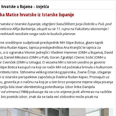
 hrvatske u Bujama
-
izvješća
ka Matice hrvatske iz Istarske županije
atske iz Istarske županije, obgrljeni Sveučilištem Jurja Dobrile u Puli, pod
ektora Alfija Barbierija, okupili su se 11. rujna na Fakultetu ekonomije i
redstavili rezultate svoga rada te buduće planove.
me središnjice sudjelovali predsjednik MH Stipe Botica, glavni tajnik
elina Rudan Kapec, tajnica predsjedništva Ana Kranjčić te tajnica za
c, a iz ogranaka Vitomir Jadrejčić i Vladimir Hammer (OMH u Bujama), David
u), Daniel Mikulaco (OMH u Puli), Goran Zgrabljić i Denis Sošić (OMH u
dar Cvenček (OMH u Umagu). O vezama MH s Istrom uvodno je govorio
tipe Botica kazujući na koji se način MH od početaka brinula o kulturnom
ntitetu Istre. Stihovima velikog istarskog pjesnika, Zvane Črnje, izlaganje
ri iz istarske perspektive započela je Evelina Rudan Kapec. Prizivajući uz
u, govorila je o načinu na koji je u Istri kroz povijesne mijene ideja pisanja
čju bila stvar identitetskog potvrđivanja. Izbor lirike Danijela
r od vrimena
(1984) pokazuje da se u to vrijeme jezik afirmirao na različite
to bio poetski izbor, znak da se tada već slobodno može pisati na