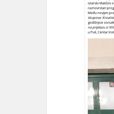
istarski Matičini
raznovrstan prog
Među novijim pro
skupova:
Kroatis
godišnjice osnutk
na prijelazu iz XIX.
u Puli, Centar Ins