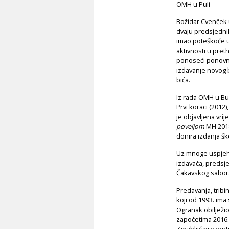
OMH u Puli
Božidar Cvenček
dvaju predsjednik
imao poteškoće u
aktivnosti u pret
ponoseći ponovn
izdavanje novog b
bića.
Iz rada OMH u Buj
Prvi koraci
(2012),
je objavljena vri
poveljom
MH 2018
donira izdanja š
Uz mnoge uspjehe
izdavača, predsje
Čakavskog sabora
Predavanja, tribi
koji od 1993. im
Ogranak obilježi
započetima 2016.
Zgrabljić prezenti