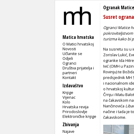
Ogranak Matice
Susret ograna
Ogranci Matice hrv
pokroviteljstvom r
Matica hrvatska
turizma kako bi p
O Matici hrvatskoj
Novosti
Na susretu su u i
Učlanite se
Zorislav Lukić, Ev
Odjeli
ogranke Ida Hitre
Ogranci
Ivić (OMH u Pazin
Društva prijatelja i
Rovinju) te Boži
partneri
Kontakt
predsjednik MH S
i nacionalnom ide
Izdavaštvo
o hrvatskoj kultu
Knjige
Črnju i Matu Balot
Vijenac
na čakavskom narje
Kolo
Nančinovića
Liba
Hrvatska revija
Prirodoslovlje
načine i tada je 
Elektroničke knjige
čakavskome.
Zbivanja
Najave