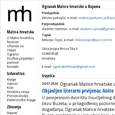
Ogranak Matice hrvatske u Bujama
Predsjednik
Vitomir Jadrejčić, e-mail:
ordinacijavitomir.jadrejc
Potpredsjednik
Vladimir Hammer, e-mail:
vladimir.oprtalj@gmail
Matica hrvatska
Tajnik
O Matici hrvatskoj
Milivoje Topić, e-mail:
milivoj.topic@pu.t-com.hr
Novosti
Učlanite se
Ulica Josipa Broza Tita 6
Odjeli
52460 BUJE
Ogranci
Društva prijatelja i
Hrvatska
partneri
Kontakt
E-mail:
ogranakmhbuje@gmail.com
Izdavaštvo
Izvješća
Knjige
Vijenac
24.07.2024.
Ogranak Matice hrvatske
Kolo
Objavljen literarni prvijenac Anite
Hrvatska revija
Prirodoslovlje
U povijesnom dvorištu tisućljetnog 
Elektroničke knjige
blizu Buzeta, u prilagođenoj pozornic
Zbivanja
događanja, Ogranak Matice hrvatske 
Najave