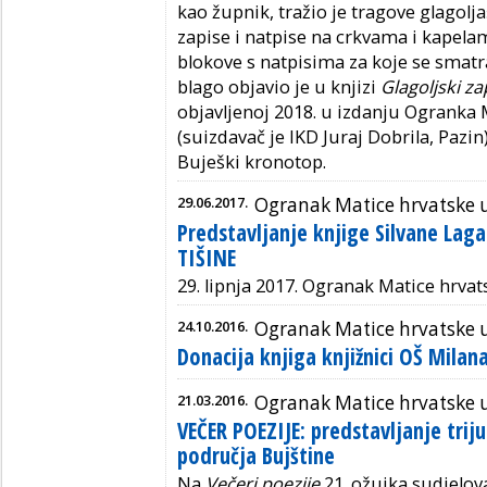
kao župnik, tražio je tragove glagolj
zapise i natpise na crkvama i kapela
blokove s natpisima za koje se smatr
blago objavio je u knjizi
Glagoljski zap
objavljenoj 2018. u izdanju Ogranka
(suizdavač je IKD Juraj Dobrila, Pazi
Buješki kronotop.
29.06.2017.
Ogranak Matice hrvatske
Predstavljanje knjige Silvane Lag
TIŠINE
29. lipnja 2017. Ogranak Matice hrva
24.10.2016.
Ogranak Matice hrvatske
Donacija knjiga knjižnici OŠ Milan
21.03.2016.
Ogranak Matice hrvatske
VEČER POEZIJE: predstavljanje triju
područja Bujštine
Na
Večeri poezije
21. ožujka sudjelova