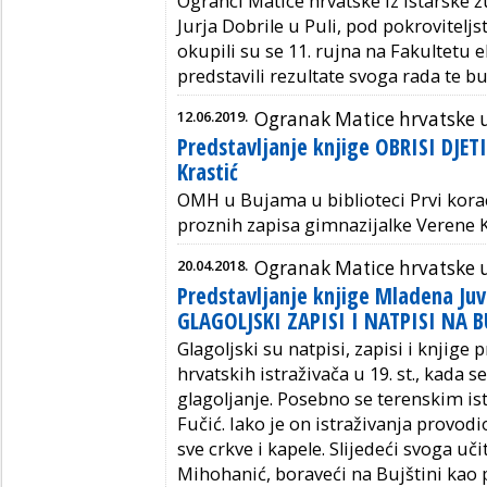
Ogranci Matice hrvatske iz Istarske ž
Jurja Dobrile u Puli, pod pokroviteljs
okupili su se 11. rujna na Fakultetu 
predstavili rezultate svoga rada te 
12.06.2019.
Ogranak Matice hrvatske
Predstavljanje knjige OBRISI DJE
Krastić
OMH u Bujama u biblioteci Prvi koraci
proznih zapisa gimnazijalke Verene K
20.04.2018.
Ogranak Matice hrvatske
Predstavljanje knjige Mladena Ju
GLAGOLJSKI ZAPISI I NATPISI NA B
Glagoljski su natpisi, zapisi i knjige 
hrvatskih istraživača u 19. st., kad
glagoljanje. Posebno se terenskim i
Fučić. Iako je on istraživanja provodio
sve crkve i kapele. Slijedeći svoga uč
Mihohanić, boraveći na Bujštini kao p