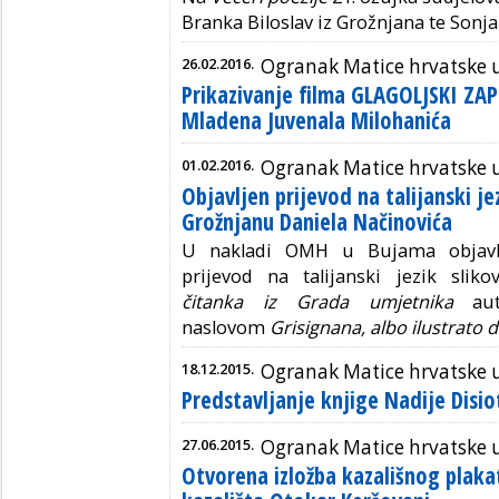
Branka Biloslav iz Grožnjana te Sonja 
26.02.2016.
Ogranak Matice hrvatske
Prikazivanje filma GLAGOLJSKI ZAP
Mladena Juvenala Milohanića
01.02.2016.
Ogranak Matice hrvatske
Objavljen prijevod na talijanski je
Grožnjanu Daniela Načinovića
U nakladi OMH u Bujama objavlj
prijevod na talijanski jezik slik
čitanka iz Grada umjetnika
auto
naslovom
Grisignana, albo ilustrato dal
18.12.2015.
Ogranak Matice hrvatske
Predstavljanje knjige Nadije Dis
27.06.2015.
Ogranak Matice hrvatske
Otvorena izložba kazališnog plakat