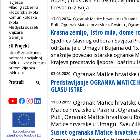
Buzet, predstavili su tek objavljenu k
Izvješća
Crevatin iz Buja.
Mladi glazbenici
Filozofska škola
Komunikološka
17.03.2024.
Ogranak Matice hrvatske u Bujama
škola
Puli
,
Ogranak Matice hrvatske u Rovinju
,
Ogran
Medijski susreti
Krasna zemljo, Istro mila, dome 
Knjižara
Galerija
Sjednica Glavnog odbora i Savjeta Pr
EU Projekt
održana je u Umagu i Bujama od 15. d
Uključiva kultura -
snažnije povezao istarske ogranke MH
potpora socijalnoj
krajeva predstavio ljepote i baštinu I
inkluziji kroz kulturu
putem Vijenca
Inkluzija
03.03.2020.
Ogranak Matice hrvatske
Predstavljanje OGRANKA MATICE 
GLASU ISTRE
11.09.2019.
Ogranak Matice hrvatske
Matice hrvatske u Pazinu
,
Ogranak 
Puli
,
Ogranak Matice hrvatske u Ro
Matice hrvatske u Umagu
, Sveučili
Susret ogranaka Matice hrvatske i