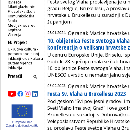
Festa svetog Vlaha proslavljena je u
Izvješća
Mladi glazbenici
gradu Belgije, Bruxellesu, a proslav
Filozofska škola
hrvatske u Bruxellesu u suradnji s
Komunikološka
škola
županijom.
Medijski susreti
Knjižara
28.01.2024.
Ogranak Matice hrvatske u
Galerija
10. obljetnica Feste svetoga Vlaha 
EU Projekt
konferencija o velikanu hrvatske 
Uključiva kultura -
potpora socijalnoj
U centru Europske Unije, Briselu, isp
inkluziji kroz kulturu
Gudule 28. siječnja imala se čuti hr
putem Vijenca
Inkluzija
10. obljetnice Feste svetoga Vlaha, i
UNESCO uvrstio u nematerijalnu svje
06.02.2023.
Ogranak Matice hrvatske u
Festa Sv. Vlaha u Bruxellesu 2023
Pod geslom "Svi povijesni gradovi i
Sveti Vlaho ima svoj Grad" i ove god
Bruxellesu u suradnji s Dubrovačko
Veleposlanstvom Republike Hrvatske u 
su proslavu Feste svetog Vlaha u Brux