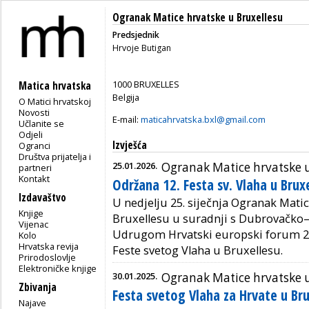
Ogranak Matice hrvatske u Bruxellesu
Predsjednik
Hrvoje Butigan
1000 BRUXELLES
Matica hrvatska
Belgija
O Matici hrvatskoj
Novosti
E-mail:
maticahrvatska.bxl@gmail.com
Učlanite se
Odjeli
Izvješća
Ogranci
Društva prijatelja i
25.01.2026.
Ogranak Matice hrvatske u
partneri
Kontakt
Održana 12. Festa sv. Vlaha u Brux
Izdavaštvo
U nedjelju 25. siječnja Ogranak Mati
Knjige
Bruxellesu u suradnji s Dubrovačko
Vijenac
Udrugom Hrvatski europski forum 28,
Kolo
Hrvatska revija
Feste svetog Vlaha u Bruxellesu.
Prirodoslovlje
Elektroničke knjige
30.01.2025.
Ogranak Matice hrvatske u
Zbivanja
Festa svetog Vlaha za Hrvate u Bru
Najave