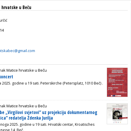
 hrvatske u Beču
určić
14
atskabec@gmail.com
nak Matice hrvatske u Beču
koncert
 2025. godine u 19 sati. Peterskirche (Petersplatz, 1010 Beč) .
nak Matice hrvatske u Beču
žbe „Virgilovi svjetovi“ uz projekciju dokumentarnog
nica“ redatelja Zdenka Jurilja
noga 2025. godine u 19 sati. Hrvatski centar, Kroatisches
gasse 14, Beč.