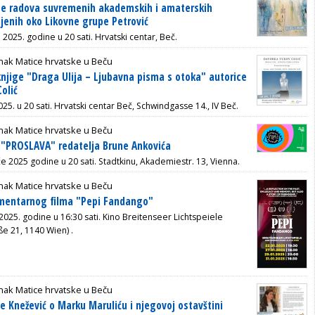
be radova suvremenih akademskih i amaterskih
jenih oko Likovne grupe Petrović
a 2025. godine u 20 sati. Hrvatski centar, Beč.
nak Matice hrvatske u Beču
knjige "Draga Ulija – Ljubavna pisma s otoka" autorice
olić
2025. u 20 sati. Hrvatski centar Beč, Schwindgasse 14., IV Beč.
nak Matice hrvatske u Beču
a "PROSLAVA" redatelja Brune Ankovića
če 2025 godine u 20 sati.
Stadtkinu, Akademiestr. 13, Vienna.
nak Matice hrvatske u Beču
umentarnog filma "Pepi Fandango"
 2025. godine u 16:30 sati. K
ino Breitenseer Lichtspeiele
ße 21, 1140 Wien) .
nak Matice hrvatske u Beču
e Knežević o Marku Maruliću i njegovoj ostavštini