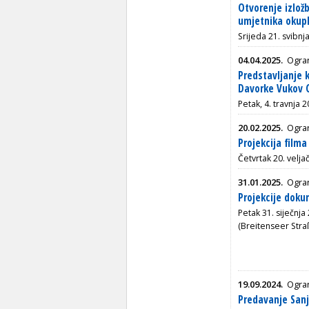
Otvorenje izlož
umjetnika okupl
Srijeda 21. svibnj
04.04.2025.
Ogra
Predstavljanje 
Davorke Vukov C
Petak, 4. travnja 
20.02.2025.
Ogra
Projekcija film
Četvrtak 20. velja
31.01.2025.
Ogra
Projekcije dok
Petak 31. siječnja
(Breitenseer Stra
19.09.2024.
Ogra
Predavanje Sanj