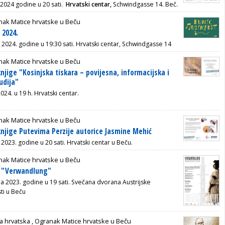
 2024 godine u 20 sati.
Hrvatski centar,
Schwindgasse 14. Beč.
nak Matice hrvatske u Beču
 2024.
 2024. godine u 19:30 sati.
Hrvatski centar, Schwindgasse 14
nak Matice hrvatske u Beču
njige "Kosinjska tiskara – povijesna, informacijska i
udija"
024. u 19 h. Hrvatski centar.
nak Matice hrvatske u Beču
knjige Putevima Perzije autorice Jasmine Mehić
 2023. godine u 20 sati. Hrvatski centar u Beču.
nak Matice hrvatske u Beču
t "Verwandlung"
da 2023. godine u 19 sati. Svečana dvorana Austrijske
ti u Beču
a hrvatska ,
Ogranak Matice hrvatske u Beču