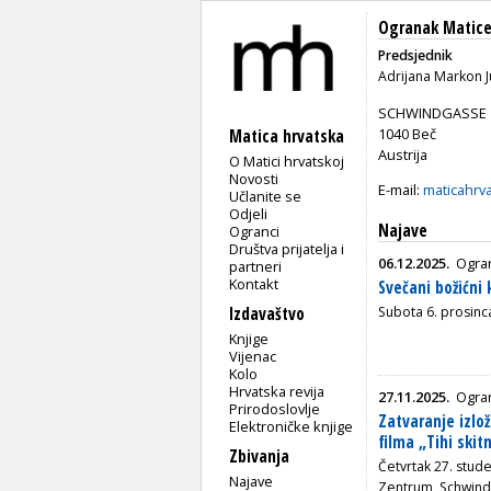
Ogranak Matice
Predsjednik
Adrijana Markon J
SCHWINDGASSE 
1040 Beč
Matica hrvatska
Austrija
O Matici hrvatskoj
Novosti
E-mail:
maticahrv
Učlanite se
Odjeli
Najave
Ogranci
Društva prijatelja i
06.12.2025.
Ogra
partneri
Kontakt
Svečani božićni 
Izdavaštvo
Subota 6. prosinca
Knjige
Vijenac
Kolo
Hrvatska revija
27.11.2025.
Ogra
Prirodoslovlje
Zatvaranje izlo
Elektroničke knjige
filma „Tihi skit
Zbivanja
Četvrtak 27. stude
Najave
Zentrum, Schwind