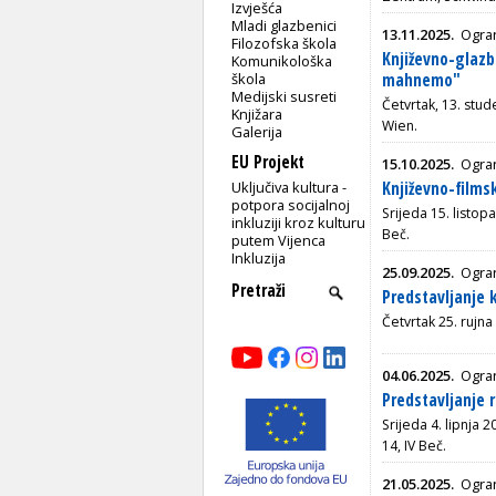
Izvješća
Mladi glazbenici
13.11.2025.
Ogra
Filozofska škola
Književno-glazb
Komunikološka
škola
mahnemo"
Medijski susreti
Četvrtak, 13. stud
Knjižara
Wien.
Galerija
EU Projekt
15.10.2025.
Ogra
Uključiva kultura -
Književno-filmsk
potpora socijalnoj
Srijeda 15. listop
inkluziji kroz kulturu
Beč.
putem Vijenca
Inkluzija
25.09.2025.
Ogra
Predstavljanje 
Četvrtak 25. rujna
04.06.2025.
Ogra
Predstavljanje
Srijeda 4. lipnja 
14, IV Beč.
21.05.2025.
Ogra