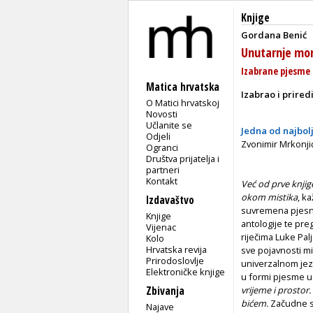
Knjige
Gordana Benić
Unutarnje mo
Izabrane pjesme
Matica hrvatska
Izabrao i prired
O Matici hrvatskoj
Novosti
Učlanite se
Jedna od najbolj
Odjeli
Zvonimir Mrkonjić
Ogranci
Društva prijatelja i
partneri
Kontakt
Već od prve knjig
okom mistika
, k
Izdavaštvo
suvremena pjesni
Knjige
antologije te pre
Vijenac
riječima Luke Pal
Kolo
Hrvatska revija
sve pojavnosti mi
Prirodoslovlje
univerzalnom jez
Elektroničke knjige
u formi pjesme u
Zbivanja
vrijeme i prostor
bićem.
Začudne s
Najave