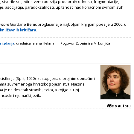
 stvorile su jedinstvenu poeziju prostornih odnosa, fragmentacije,
je, asocijacija, paradoksalnosti, upitanosti nad konačnom svrhom svih
 more
Gordane Benić proglašena je najboljom knjigom poezije u 2006. u
književnih kritičara
.
 izdanja
, urednica Jelena Hekman. - Pogovor Zvonimira Mrkonjića
icistkinja (Split, 1950), zastupljena u brojnim domaćim i
jama suvremenoga hrvatskog pjesništva. Njezina
 je na desetak stranih jezika, a knjige su joj
cuski i njemački jezik.
Više o autoru