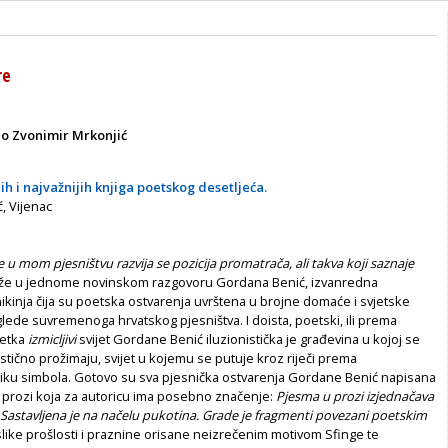
re
io Zvonimir Mrkonjić
ih i najvažnijih knjiga poetskog desetljeća
.
, Vijenac
e u mom pjesništvu razvija se pozicija promatrača, ali takva koji saznaje
aže u jednome novinskom razgovoru Gordana Benić, izvanredna
kinja čija su poetska ostvarenja uvrštena u brojne domaće i svjetske
glede suvremenoga hrvatskog pjesništva. I doista, poetski, ili prema
jetka
izmicljivi
svijet Gordane Benić iluzionistička je građevina u kojoj se
stično prožimaju, svijet u kojemu se putuje kroz riječi prema
iku simbola. Gotovo su sva pjesnička ostvarenja Gordane Benić napisana
 prozi koja za autoricu ima posebno značenje:
Pjesma u prozi izjednačava
. Sastavljena je na načelu pukotina. Grade je fragmenti povezani poetskim
like prošlosti i praznine orisane neizrečenim motivom Sfinge te