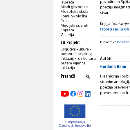
pozadinom Splita,
Izvješća
Mladi glazbenici
poeziju imaginaci
Filozofska škola
stvari.
Komunikološka
škola
Knjiga
Unutarnje
Medijski susreti
izboru radijskih 
Knjižara
Galerija
EU Projekt
Biblioteka
Posebna
Uključiva kultura -
potpora socijalnoj
Autori
inkluziji kroz kulturu
putem Vijenca
Gordana Benić
Inkluzija
Pjesnikinja i publ
stranim antologi
poezija prevedena
prevedene na fran