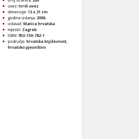
broj stranica:
263
uvez:
tvrdi uvez
dimenzije:
13 x 21 cm
godina izdanja:
2006.
izdavač:
Matica hrvatska
mjesto:
Zagreb
ISBN:
953-150-782-1
područje:
hrvatska književnost
,
hrvatsko pjesništvo