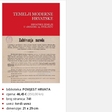
biblioteka:
POVIJEST HRVATA
cijena:
46,45
€
(350,00 kn)
broj stranica:
741
uvez:
tvrdi uvez
dimenzije:
21 x 29 cm