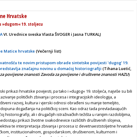
rne Hrvatske
u »dugom« 19. stoljecu
TA
VI.
Urednice sveska
Vlasta ŠVOGER i Jasna TURKALJ
je Matice hrvatske
(Večernji list)
atnošću te novim pristupom obrade sintetske povijesti 'dugog' 19.
 predstavlja značajnu novinu u domaćoj historiografiji
(
Tihana Luetić,
za povijesne znanosti Zavoda za povijesne i društvene znanosti HAZU
)
ki prikazi hrvatske povijesti, pa tako i »dugog« 19. stoljeća, najviše su bili
zivanje političkih zbivanja i procesa i integracijskih ideologija, a
štveni razvoj, kultura i vjerski odnosi obrađeni su manje temeljito,
 dopuna događanja na političkoj sceni. Kao odraz tada prevladavajućih
 historiografiji, ali i drugačijih istraživačkih težišta u ranijim razdobljima,
edostaju prikazi životne svakodnevice različitih društvenih slojeva,
ktiva te interpretacija zbivanja i procesa iz devetnaeststoljetne hrvatske
itičkom, institucionalnom, gospodarskom, društvenom, kulturnom i