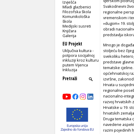
vjerskom područ
Izvješća
Svakodnevni život
Mladi glazbenici
Filozofska škola
regionalne persp
Komunikološka
vremenskom i teri
škola
»dugom« 19. stol
Medijski susreti
obradi nacionalne
Knjižara
predstavlja isko
Galerija
EU Projekt
Mnogo je događanj
Uključiva kultura -
stoljeću bez čije
potpora socijalnoj
svekoliku heterog
inkluziji kroz kulturu
predstave glavne 
putem Vijenca
tematske cjeline.
Inkluzija
općehrvatskoj raz
izvršne, zakonoda
Hrvata u susjedn
regionalne posebn
nacionalno-integr
razvoj hrvatskih z
Hrvatske u 19. sto
hrvatskih zemalja
Druga tematska cje
navedene aspekte 
razini pojedinih 