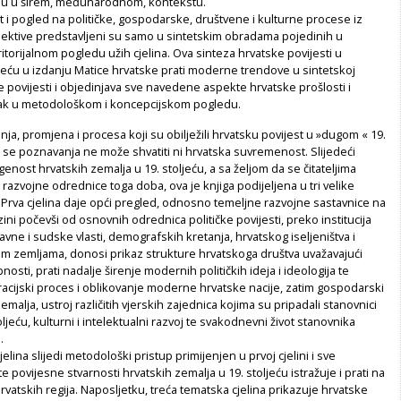
ju u širem, međunarodnom, kontekstu.
 i pogled na političke, gospodarske, društvene i kulturne procese iz
ektive predstavljeni su samo u sintetskim obradama pojedinih u
torijalnom pogledu užih cjelina. Ova sinteza hrvatske povijesti u
jeću u izdanju Matice hrvatske prati moderne trendove u sintetskoj
 povijesti i objedinjava sve navedene aspekte hrvatske prošlosti i
rak u metodološkom i koncepcijskom pogledu.
a, promjena i procesa koji su obilježili hrvatsku povijest u »dugom « 19.
g se poznavanja ne može shvatiti ni hrvatska suvremenost. Slijedeći
enost hrvatskih zemalja u 19. stoljeću, a sa željom da se čitateljima
razvojne odrednice toga doba, ova je knjiga podijeljena u tri velike
 Prva cjelina daje opći pregled, odnosno temeljne razvojne sastavnice na
ini počevši od osnovnih odrednica političke povijesti, preko institucija
vne i sudske vlasti, demografskih kretanja, hrvatskog iseljeništva i
im zemljama, donosi prikaz strukture hrvatskoga društva uvažavajući
osti, prati nadalje širenje modernih političkih ideja i ideologija te
acijski proces i oblikovanje moderne hrvatske nacije, zatim gospodarski
emalja, ustroj različitih vjerskih zajednica kojima su pripadali stanovnici
ljeću, kulturni i intelektualni razvoj te svakodnevni život stanovnika
.
lina slijedi metodološki pristup primijenjen u prvoj cjelini i sve
povijesne stvarnosti hrvatskih zemalja u 19. stoljeću istražuje i prati na
hrvatskih regija. Naposljetku, treća tematska cjelina prikazuje hrvatske