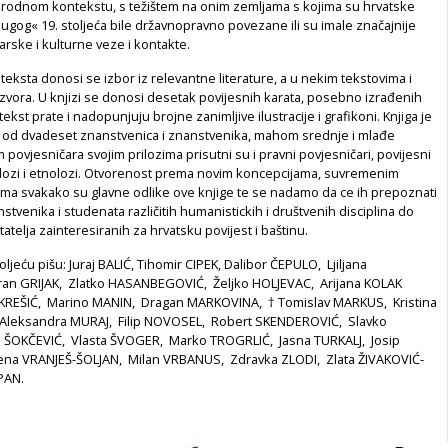
odnom kontekstu, s težištem na onim zemljama s kojima su hrvatske
ugog« 19. stoljeća bile državnopravno povezane ili su imale značajnije
arske i kulturne veze i kontakte.
teksta donosi se izbor iz relevantne literature, a u nekim tekstovima i
 izvora. U knjizi se donosi desetak povijesnih karata, posebno izrađenih
tekst prate i nadopunjuju brojne zanimljive ilustracije i grafikoni. Knjiga je
še od dvadeset znanstvenica i znanstvenika, mahom srednje i mlađe
m povjesničara svojim prilozima prisutni su i pravni povjesničari, povijesni
olozi i etnolozi. Otvorenost prema novim koncepcijama, suvremenim
ima svakako su glavne odlike ove knjige te se nadamo da ce ih prepoznati
nanstvenika i studenata različitih humanistickih i društvenih disciplina do
tatelja zainteresiranih za hrvatsku povijest i baštinu.
ljeću pišu: Juraj BALIĆ, Tihomir CIPEK, Dalibor ČEPULO, Ljiljana
n GRIJAK, Zlatko HASANBEGOVIĆ, Željko HOLJEVAC, Arijana KOLAK
 KREŠIĆ, Marino MANIN, Dragan MARKOVINA, † Tomislav MARKUS, Kristina
 Aleksandra MURAJ, Filip NOVOSEL, Robert SKENDEROVIĆ, Slavko
o ŠOKČEVIĆ, Vlasta ŠVOGER, Marko TROGRLIĆ, Jasna TURKALJ, Josip
na VRANJEŠ-ŠOLJAN, Milan VRBANUS, Zdravka ZLODI, Zlata ŽIVAKOVIĆ-
UPAN.