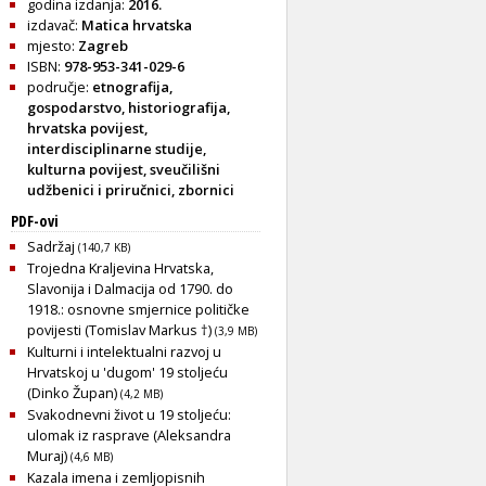
godina izdanja:
2016.
izdavač:
Matica hrvatska
mjesto:
Zagreb
ISBN:
978-953-341-029-6
područje:
etnografija
,
gospodarstvo
,
historiografija
,
hrvatska povijest
,
interdisciplinarne studije
,
kulturna povijest
,
sveučilišni
udžbenici i priručnici
,
zbornici
PDF-ovi
Sadržaj
(140,7 KB)
Trojedna Kraljevina Hrvatska,
Slavonija i Dalmacija od 1790. do
1918.: osnovne smjernice političke
povijesti (Tomislav Markus †)
(3,9 MB)
Kulturni i intelektualni razvoj u
Hrvatskoj u 'dugom' 19 stoljeću
(Dinko Župan)
(4,2 MB)
Svakodnevni život u 19 stoljeću:
ulomak iz rasprave (Aleksandra
Muraj)
(4,6 MB)
Kazala imena i zemljopisnih