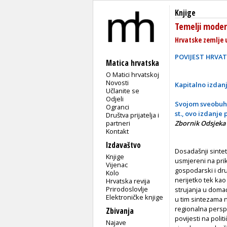
Knjige
Temelji mode
Hrvatske zemlje 
POVIJEST HRVA
Matica hrvatska
O Matici hrvatskoj
Novosti
Kapitalno izdan
Učlanite se
Odjeli
Svojom sveobuhv
Ogranci
st., ovo izdanje
Društva prijatelja i
partneri
Zbornik Odsjeka 
Kontakt
Izdavaštvo
Dosadašnji sintets
Knjige
usmjereni na prika
Vijenac
gospodarski i dru
Kolo
nerijetko tek kao
Hrvatska revija
Prirodoslovlje
strujanja u domaćoj
Elektroničke knjige
u tim sintezama n
regionalna perspe
Zbivanja
povijesti na pol
Najave