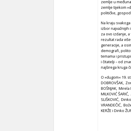
zemlje u međunar
zemlje tijekom »d
političke, gospod
Na kraju svakoga 
izbor najvažnijih
za ovo izdanje, a 
rezultat rada vi
generacije, a osi
demografi, polit
temama i pristup
i čitatelji – od z
najširega kruga či
O »dugom« 19. sto
DOBROVŠAK, Zora
BOŠNJAK, Mirela
MILKOVIĆ ŠARIĆ,
SLIŠKOVIĆ, Dink
VRANDEČIĆ, Bože
KERŽE i Dinko Ž