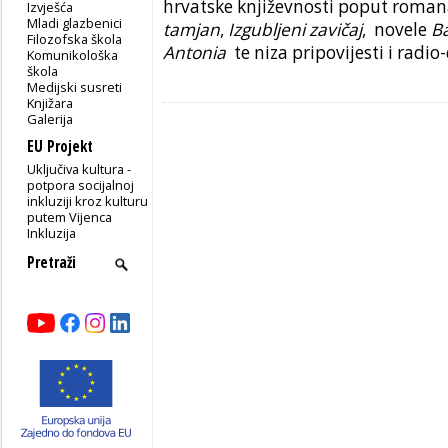
hrvatske književnosti poput roma
Izvješća
Mladi glazbenici
tamjan
,
Izgubljeni zavičaj
, novele
B
Filozofska škola
Antonia
te niza pripovijesti i radio
Komunikološka
škola
Medijski susreti
Knjižara
Galerija
EU Projekt
Uključiva kultura -
potpora socijalnoj
inkluziji kroz kulturu
putem Vijenca
Inkluzija