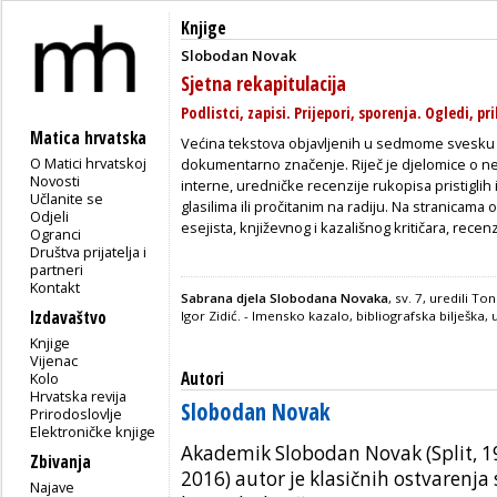
Knjige
Slobodan Novak
Sjetna rekapitulacija
Podlistci, zapisi. Prijepori, sporenja. Ogledi, pr
Matica hrvatska
Većina tekstova objavljenih u sedmome svesku 
O Matici hrvatskoj
dokumentarno značenje. Riječ je djelomice o ne
Novosti
interne, uredničke recenzije rukopisa pristiglih 
Učlanite se
glasilima ili pročitanim na radiju. Na stranica
Odjeli
esejista, književnog i kazališnog kritičara, rece
Ogranci
Društva prijatelja i
partneri
Kontakt
Sabrana djela Slobodana Novaka
, sv. 7, uredili T
Izdavaštvo
Igor Zidić. - Imensko kazalo, bibliografska bilješk
Knjige
Vijenac
Autori
Kolo
Hrvatska revija
Slobodan Novak
Prirodoslovlje
Elektroničke knjige
Akademik Slobodan Novak (Split, 1
Zbivanja
2016) autor je klasičnih ostvarenj
Najave