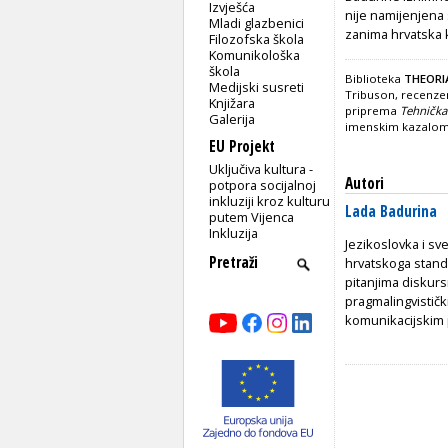
Izvješća
nije namijenjena 
Mladi glazbenici
zanima hrvatska k
Filozofska škola
Komunikološka
škola
Biblioteka
THEORIA
Medijski susreti
Tribuson, recenzen
Knjižara
priprema
Tehničk
Galerija
imenskim kazalom 
EU Projekt
Uključiva kultura -
Autori
potpora socijalnoj
inkluziji kroz kulturu
Lada Badurina
putem Vijenca
Inkluzija
Jezikoslovka i sv
hrvatskoga stand
pitanjima diskursn
pragmalingvistički
komunikacijskim 