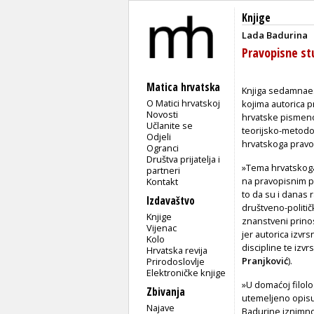
Knjige
Lada Badurina
Pravopisne st
Matica hrvatska
Knjiga sedamnaes
O Matici hrvatskoj
kojima autorica p
Novosti
hrvatske pismenos
Učlanite se
teorijsko-metodo
Odjeli
hrvatskoga pravop
Ogranci
Društva prijatelja i
»Tema hrvatskoga
partneri
na pravopisnim pr
Kontakt
to da su i danas
Izdavaštvo
društveno-politič
Knjige
znanstveni prino
Vijenac
jer autorica izvr
Kolo
discipline te izv
Hrvatska revija
Pranjković
).
Prirodoslovlje
Elektroničke knjige
»U domaćoj filol
Zbivanja
utemeljeno opisu
Najave
Badurine iznimno