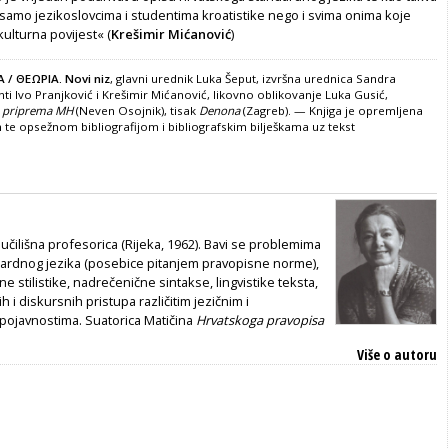
samo jezikoslovcima i studentima kroatistike nego i svima onima koje
ulturna povijest« (
Krešimir Mićanović
)
 / ΘΕΩΡΙΑ. Novi niz
, glavni urednik Luka Šeput, izvršna urednica Sandra
ti Ivo Pranjković i Krešimir Mićanović, likovno oblikovanje Luka Gusić,
a priprema MH
(Neven Osojnik), tisak
Denona
(Zagreb). — Knjiga je opremljena
te opsežnom bibliografijom i bibliografskim bilješkama uz tekst
eučilišna profesorica (Rijeka, 1962). Bavi se problemima
ardnog jezika (posebice pitanjem pravopisne norme),
e stilistike, nadrečenične sintakse, lingvistike teksta,
h i diskursnih pristupa razli­čitim jezičnim i
pojavnostima. Suatorica Matičina
Hrvatskoga pravopisa
Više o autoru