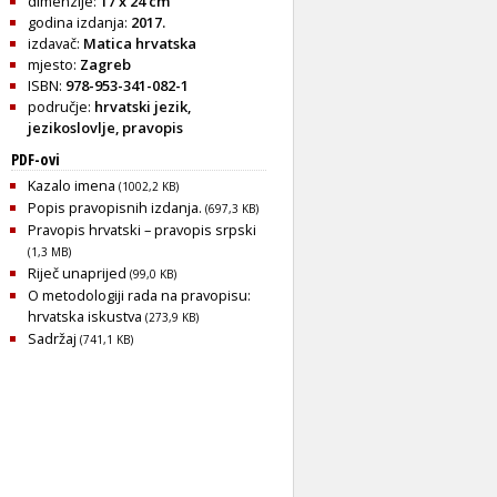
dimenzije:
17 x 24 cm
godina izdanja:
2017.
izdavač:
Matica hrvatska
mjesto:
Zagreb
ISBN:
978-953-341-082-1
područje:
hrvatski jezik
,
jezikoslovlje
,
pravopis
PDF-ovi
Kazalo imena
(1002,2 KB)
Popis pravopisnih izdanja.
(697,3 KB)
Pravopis hrvatski – pravopis srpski
(1,3 MB)
Riječ unaprijed
(99,0 KB)
O metodologiji rada na pravopisu:
hrvatska iskustva
(273,9 KB)
Sadržaj
(741,1 KB)