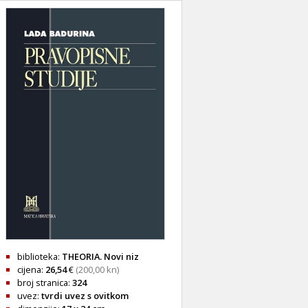
biblioteka:
THEORIA. Novi niz
cijena:
26,54
€
(200,00 kn)
broj stranica:
324
uvez:
tvrdi uvez s ovitkom