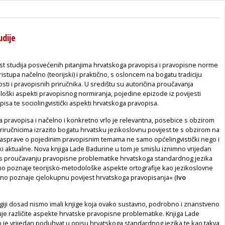
udije
t studija posvećenih pitanjima hrvatskoga pravopisa i pravopisne norme
ristupa načelno (teorijski) i praktično, s osloncem na bogatu tradiciju
ti i pravopisnih priručnika. U središtu su autoričina proučavanja
loški aspekti pravopisnog normiranja, pojedine epizode iz povijesti
isa te sociolingvistički aspekti hrvatskoga pravopisa.
 pravopisa i načelno i konkretno vrlo je relevantna, posebice s obzirom
iručnicima izrazito bogatu hrvatsku jezikoslovnu povijest te s obzirom na
 rasprave o pojedinim pravopisnim temama ne samo općelingvistički nego i
ki aktualne. Nova knjiga Lade Badurine u tom je smislu iznimno vrijedan
s proučavanju pravopisne problematike hrvatskoga standardnog jezika
sno poznaje teorijsko-metodološke aspekte ortografije kao jezikoslovne
rsno poznaje cjelokupnu povijest hrvatskoga pravopisanja« (
Ivo
ogiji dosad nismo imali knjige koja ovako sustavno, podrobno i znanstveno
je različite aspekte hrvatske pravopisne problematike. Knjiga Lade
 je vrijedan poduhvat u opisu hrvatskoga standardnog jezika te kao takva