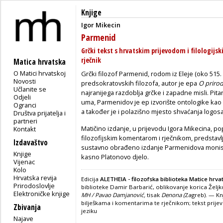
Knjige
Igor Mikecin
Parmenid
Grčki tekst s hrvatskim prijevodom i filologijsk
rječnik
Matica hrvatska
O Matici hrvatskoj
Grčki filozof Parmenid, rodom iz Eleje (oko 515. pr.
Novosti
predsokratovskih filozofa, autor je epa
O prirod
Učlanite se
najranijega razdoblja grčke i zapadne misli. Pi
Odjeli
uma, Parmenidov je ep izvorište ontologike kao o
Ogranci
a također je i polazišno mjesto shvaćanja logosa
Društva prijatelja i
partneri
Matičino izdanje, u prijevodu Igora Mikecina, 
Kontakt
filozofijskim komentarom i rječnikom, predstavlja 
Izdavaštvo
sustavno obrađeno izdanje Parmenidova monist
Knjige
kasno Platonovo djelo.
Vijenac
Kolo
Hrvatska revija
Edicija
ALETHEIA - filozofska biblioteka Matice hrva
Prirodoslovlje
biblioteke Damir Barbarić, oblikovanje korica Želj
Elektroničke knjige
MH / Pavao Damjanović,
tisak
Denona (
Zagreb). — Knj
bilješkama i komentarima te rječnikom; tekst pri
Zbivanja
jeziku
Najave