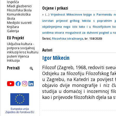
Izvješća
Mladi glazbenici
Ocjene i prikazi
Filozofska škola
Komunikološka
» (...)
Vrijednost Mikecinove knjige o Parmenidu ne
škola
izvrstan prijevod grčkog teksta s popratnim p
Medijski susreti
Knjižara
objašnjenjima nego isto tako i u filozofijskom k
Galerija
uvidima otvara mogućnost za duhovni pogled u na
EU Projekt
Škrbić,
Filozofska istraživanja
, br. 158/2020)
Uključiva kultura -
potpora socijalnoj
Autori
inkluziji kroz kulturu
putem Vijenca
Igor Mikecin
Inkluzija
Filozof (Zagreb, 1968, redoviti sveu
Odsjeku za filozofiju Filozofskog fa
u Zagrebu, na Katedri za povijest f
objavio dvije monografije i niz č
studija u domaćoj i inozemnoj filo
kao i prijevode filozofskih djela sa