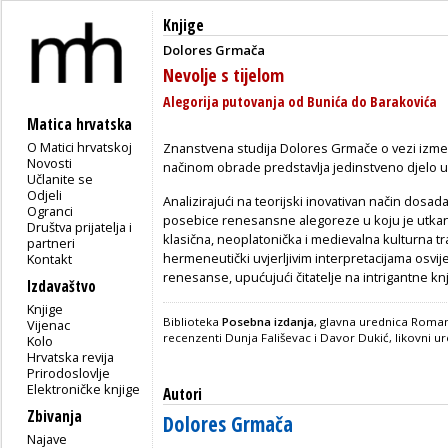
Knjige
Dolores Grmača
Nevolje s tijelom
Alegorija putovanja od Bunića do Barakovića
Matica hrvatska
O Matici hrvatskoj
Znanstvena studija Dolores Grmače o vezi izmeđ
Novosti
načinom obrade predstavlja jedinstveno djelo u 
Učlanite se
Odjeli
Analizirajući na teorijski inovativan način dosad
Ogranci
posebice renesansne alegoreze u koju je utkana 
Društva prijatelja i
klasična, neoplatonička i medievalna kulturna trad
partneri
hermeneutički uvjerljivim interpretacijama osvije
Kontakt
renesanse, upućujući čitatelje na intrigantne k
Izdavaštvo
Knjige
Biblioteka
Posebna izdanja
, glavna urednica Roman
Vijenac
recenzenti Dunja Fališevac i Davor Dukić, likovni u
Kolo
Hrvatska revija
Prirodoslovlje
Elektroničke knjige
Autori
Zbivanja
Dolores Grmača
Najave