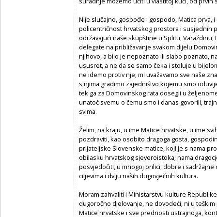
suradnje možemo učiti u vlastitoj kući, od prvih s
Nije slučajno, gospođe i gospodo, Matica prva, i
policentričnost hrvatskog prostora i susjednih 
održavajući naše skupštine u Splitu, Varaždinu, P
delegate na približavanje svakom dijelu Domovin
njihovo, a bilo je nepoznato ili slabo poznato,
ususret, a ne da se samo čeka i stoluje u bijel
ne idemo protiv nje; mi uvažavamo sve naše znača
s njima gradimo zajedništvo kojemu smo oduvijek 
tek ga za Domovinskog rata dosegli u željenom
unatoč svemu o čemu smo i danas govorili, trajn
svima.
Želim, na kraju, u ime Matice hrvatske, u ime sv
pozdraviti, kao osobito dragoga gosta, gospodi
prijateljske Slovenske matice, koji je s nama pr
obilasku hrvatskog sjeveroistoka; nama dragoc
posvjedočiti, u mnogoj prilici, dobre i sadržajn
ciljevima i dviju naših dugovječnih kultura.
Moram zahvaliti i Ministarstvu kulture Republike
dugoročno djelovanje, ne dovodeći, ni u teškim 
Matice hrvatske i sve prednosti ustrajnoga, kont