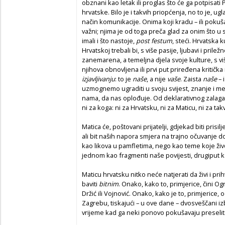
obznani kao letak ili proglas što će ga potpisati
hrvatske. Bilo je i takvih priopćenja, no to je, u
način komunikacije. Onima koji kradu – ili pokuš
važni; njima je od toga preča glad za onim što u sv
imali i što nastoje,
post festum
, steći. Hrvatska k
Hrvatskoj trebali bi, s više pasije, ljubavi i pril
zanemarena, a temeljna djela svoje kulture, s viš
njihova obnovljena ili prvi put priređena kritička 
izjavljivanju
: to je
naše
, a nije
vaše
. Zaista
naše
– i
uzmognemo ugraditi u svoju svijest, znanje i mem
nama, da nas oplođuje. Od deklarativnog zalag
ni za koga: ni za Hrvatsku, ni za Maticu, ni za ta
Matica će, poštovani prijatelji, gdjekad biti prisi
ali bit naših napora smjera na trajno očuvanje 
kao likova u pamfletima, nego kao teme koje žive
jednom kao fragmenti naše povijesti, drugiput kao
Maticu hrvatsku nitko neće natjerati da živi i pr
baviti
bitnim
. Onako, kako to, primjerice, čini 
Držić ili Vojnović. Onako, kako je to, primjerice,
Zagrebu, tiskajući – u ove dane – dvosveščani iz
vrijeme kad ga neki ponovo pokušavaju preseliti