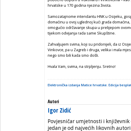
hrvatske u 170 godina njezina života.
Samozatajnome intendantu HNK u Osijeku, gos
domaćinu u ovoj uglednoj kući grada domaćina
omogućio održavanje skupa u prelijepom ovome 
tijekom odvijanja rada same Skupštine.
Zahvaljujem svima, koji su pridonijeli, da iz Os
Vinkovce, pa u Zagreb i druga, velika i mala mjes
nego smo bili kada smo došli.
Hvala Vam, svima, na strpljenju. Sretno!
Elektronička izdanja Matice hrvatske. Edicija bespla
Autori
Igor Zidić
Povjesničar umjetnosti i književnik (
jedan je od najvećih likovnih autori