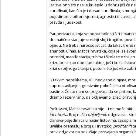
jer sve ono što nas je krijepilo u dobru još će na
surađivati, kao što je i dosad surađivala, s mn
pojedincima bili oni vjernici, agnostici ili ateisti
pravda i ljudskost.
Pauperizacija, koja se poput bolesti širi Hrvatsko
dramatično stanjuje srednji sloj i tragično poveć
bijedu. Ne treba naročito isticati da takav trend
znanosti u nas. Matica hrvatska, koja je, sa svo
priredbi, manifestacija, tribina i škola te ozbilj
krizu prati, kao dodatan faktor, još i kriza tisk
krizi ozbiljnoga čitanja i, potom, što još više zab
U takvim neprilikama, ali i neovisno o njima, m
suprotstavljanju agresivnim pokušajima otuđiva
baštine. Često nam se prigovara da se pritom, k
držimo rezervirano, da oklijevamo izreći pravori
Poštovani, Matica hrvatska nije – i ne može biti 
identiteta
. Broj naših
objavljenih
odgovora – što M
članova-pojedinaca u našim listovima, časopisima 
uvelike premašuje broj u Hrvatskoj
pročitanih
ta
pravi odgovor na pokušaje prisvajanja organskih