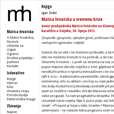
Knjige
Igor Zidić
Matica hrvatska u vremenu krize
Govor predsjednika Matice hrvatske na Glavno
kazalištu u Osijeku, 30. lipnja 2012.
Matica hrvatska
O Matici hrvatskoj
Gospođe i gospodo, cijenjeni gosti, poštovani čl
Novosti
zastupnici ogranaka i odjela!
Učlanite se
Odjeli
Gotovo da se više i ne možemo probuditi, a da
Ogranci
više ne možemo krenuti ni na počinak, a da nas n
Društva prijatelja i
partneri
Otvorimo li novine – s prvih se stranica na nas s
Kontakt
poput slapova obruše izvješća o
krizi
; gdjekad ob
neodlučni prilozi o njezinu trenutačnom i ne oso
Izdavaštvo
njih k srcu – tradicionalno pesimistički, ideologi
Knjige
vremenima, vrlo su aktivni i oni koji su nam jedn
Vijenac
istu bolju budućnost pokušavaju podvaliti još 
Kolo
Hrvatska revija
opet se reciklira i naveliko zlorabi Marxova re
Prirodoslovlje
sebe progutati. Ta nam pragmatična dosjetka 19
Elektroničke knjige
razumjeli narav svijeta. Nije li, puno prije, već b
Israël
– »Propast je tvoja u tebi, Izraele«? Marxo
Zbivanja
aeternitatis
– ne nalazim bitna prigovora osim on
Najave