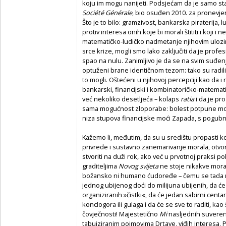
koju im mogu nanijeti. Podsjećam da je samo sta
Société Générale
, bio osuđen 2010. za pronevjeru
Što je to bilo: gramzivost, bankarska piraterija, l
protiv interesa onih koje bi morali štititi i koji 
matematičko-ludičko nadmetanje njihovim ulozi
srce krize, mogli smo lako zaključiti da je prof
spao na nulu. Zanimljivo je da se na svim suđenj
optuženi brane identičnom tezom: tako su radili i
to mogli. Oštećeni u njihovoj percepciji kao da i ne
bankarski, financijski i kombinatoričko-matemati
već nekoliko desetljeća – kolaps
ratia
i da je pr
sama mogućnost zloporabe: bolest potpune mora
niza stupova financijske moći Zapada, s pogubn
Kažemo li, međutim, da su u središtu propasti 
privrede i sustavno zanemarivanje morala, otvo
stvoriti na duži rok, ako već u prvotnoj praksi p
graditeljima
Novog svijeta
ne stoje nikakve moral
božansko ni humano ćudoređe – čemu se tada m
jednog ubijenog doći do milijuna ubijenih, da će 
organiziranih »čistki«, da će jedan sabirni centa
konclogora ili gulaga i da će se sve to raditi, kao
čovječnosti! Majestetično
Mi
nasljednih suveren
tabuiziranim pojmovima Drţave, viđih interesa, 