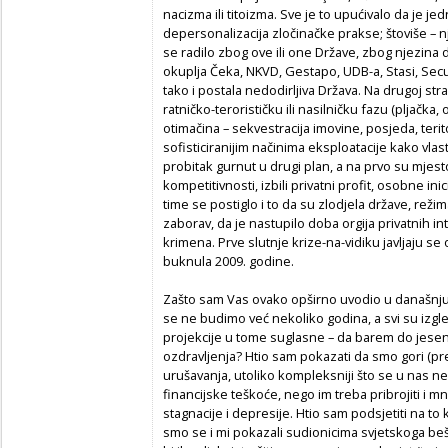
nacizma ili titoizma. Sve je to upućivalo da je je
depersonalizacija zločinačke prakse; štoviše – nj
se radilo zbog ove ili one Države, zbog njezina
okuplja Čeka, NKVD, Gestapo, UDB-a, Stasi, Securit
tako i postala nedodirljiva Država. Na drugoj stra
ratničko-terorističku ili nasilničku fazu (pljačka
otimačina – sekvestracija imovine, posjeda, terito
sofisticiranijim načinima eksploatacije kako vlast
probitak gurnut u drugi plan, a na prvo su mjest
kompetitivnosti, izbili privatni profit, osobne ini
time se postiglo i to da su zlodjela države, režim
zaborav, da je nastupilo doba orgija privatnih int
krimena. Prve slutnje krize-na-vidiku javljaju se
buknula 2009. godine.
Zašto sam Vas ovako opširno uvodio u današnju 
se ne budimo već nekoliko godina, a svi su iz
projekcije u tome suglasne – da barem do jesen
ozdravljenja? Htio sam pokazati da smo gori (pre
urušavanja, utoliko kompleksniji što se u nas n
financijske teškoće, nego im treba pribrojiti i 
stagnacije i depresije. Htio sam podsjetiti na t
smo se i mi pokazali sudionicima svjetskoga beš