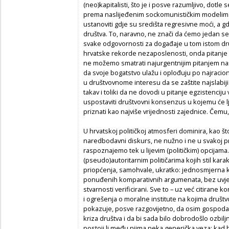
(neo)kapitalisti, što je i posve razumljivo, dotle 
prema naslijeđenim sockomunističkim modelima.
ustanoviti gdje su središta regresivne moći, a g
društva. To, naravno, ne znači da ćemo jedan se
svake odgovornosti za događaje u tom istom druš
hrvatske rekorde nezaposlenosti, onda pitanje
ne možemo smatrati najurgentnijim pitanjem na
da svoje bogatstvo ulažu i oplođuju po najracio
u društvovnome interesu da se zaštite najslabiji i
takav i toliki da ne dovodi u pitanje egzistenciju
uspostaviti društvovni konsenzus u kojemu će lju
priznati kao najviše vrijednosti zajednice. Čemu,
U hrvatskoj političkoj atmosferi dominira, kao št
naredbodavni diskurs, ne nužno i ne u svakoj pri
raspoznajemo tek u lijevim (političkim) opcijam
(pseudo)autoritarnim političarima kojih stil karak
priopćenja, samohvale, ukratko: jednosmjerna k
ponuđenih komparativnih argumenata, bez uvjerlji
stvarnosti verificirani. Sve to – uz već citirane
i ogrešenja o moralne institute na kojima društvo
pokazuje, posve razgovijetno, da osim gospoda
kriza društva i da bi sada bilo dobrodošlo ozbiljn
postoji li među njima neka generička veza; kad bi