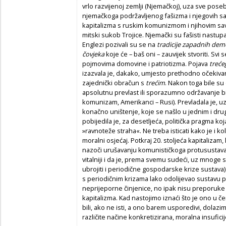
vrlo razvijenoj zemlji (Njemačkoj), uza sve poseb
njemačkoga podržavljenog fašizma i njegovih sa
kapitalizma s ruskim komunizmom i njihovim sav
mitski sukob Trojice. Njemački su fašisti nastup
Englezi pozivali su se na
tradicije zapadnih dem
čovjeka
koje će – baš oni – zauvijek stvoriti. Svi
pojmovima domovine i patriotizma. Pojava
treće
izazvala je, dakako, umjesto prethodno očeki
zajednički obračun s
trećim
. Nakon toga bile su
apsolutnu prevlast ili sporazumno održavanje bi
komunizam, Amerikanci – Rusi). Prevladala je, 
konačno uništenje, koje se našlo u jednim i drug
pobijedila je, za desetljeća, politička pragma 
»ravnoteže straha«. Ne treba isticati kako je i k
moralni osjećaj. Potkraj 20. stoljeća kapitaliza
nazoči urušavanju komunističkoga protusustava, 
vitalniji i da je, prema svemu sudeći, uz mnoge
ubrojiti i periodične gospodarske krize sustava) 
s periodičnim krizama lako odolijevao sustavu 
neprijeporne činjenice, no ipak nisu preporuke 
kapitalizma. Kad nastojimo iznaći što je ono u čem
bili, ako ne isti, a ono barem usporedivi, dolaz
različite načine konkretizirana, moralna insuficij