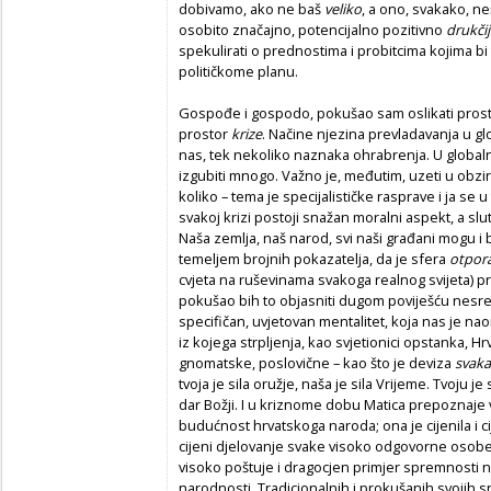
dobivamo, ako ne baš
veliko
, a ono, svakako, ne
osobito značajno, potencijalno pozitivno
drukči
spekulirati o prednostima i probitcima kojima bi 
političkome planu.
Gospođe i gospodo, pokušao sam oslikati prost
prostor
krize
. Načine njezina prevladavanja u gl
nas, tek nekoliko naznaka ohrabrenja. U globalno
izgubiti mnogo. Važno je, međutim, uzeti u obzir d
koliko – tema je specijalističke rasprave i ja se u
svakoj krizi postoji snažan moralni aspekt, a sl
Naša zemlja, naš narod, svi naši građani mogu i 
temeljem brojnih pokazatelja, da je sfera
otpor
cvjeta na ruševinama svakoga realnog svijeta) p
pokušao bih to objasniti dugom poviješću nesreća 
specifičan, uvjetovan mentalitet, koja nas je na
iz kojega strpljenja, kao svjetionici opstanka, Hr
gnomatske, poslovične – kao što je deviza
svaka
tvoja je sila oružje, naša je sila Vrijeme. Tvoju je
dar Božji. I u kriznome dobu Matica prepoznaje 
budućnost hrvatskoga naroda; ona je cijenila i ci
cijeni djelovanje svake visoko odgovorne osobe
visoko poštuje i dragocjen primjer spremnosti na
narodnosti. Tradicionalnih i prokušanih svojih s