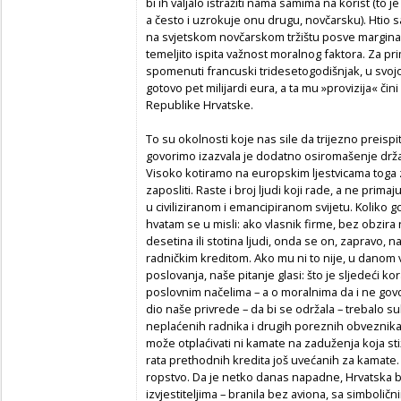
bi ih valjalo istražiti nama samima na korist (to 
a često i uzrokuje onu drugu, novčarsku). Htio sa
na svjetskom novčarskom tržištu posve marginaln
temeljito ispita važnost moralnog faktora. Za p
spomenuti francuski tridesetogodišnjak, u svojoj 
gotovo pet milijardi eura, a ta mu »provizija« či
Republike Hrvatske.
To su okolnosti koje nas sile da trijezno preispi
govorimo izazvala je dodatno osiromašenje držav
Visoko kotiramo na europskim ljestvicama toga zl
zaposliti. Raste i broj ljudi koji rade, a ne prim
u civiliziranom i emancipiranom svijetu. Koliko 
hvatam se u misli: ako vlasnik firme, bez obzira
desetina ili stotina ljudi, onda se on, zapravo,
radničkim kreditom. Ako mu ni to nije, u danom v
poslovanja, naše pitanje glasi: što je sljedeći 
poslovnim načelima – a o moralnima da i ne govor
dio naše privrede – da bi se održala – trebalo 
neplaćenih radnika i drugih poreznih obveznika
može otplaćivati ni kamate na zaduženja koja sti
rata prethodnih kredita još uvećanih za kamate.
ropstvo. Da je netko danas napadne, Hrvatska bi
izvjestiteljima – branila bez aviona, sa simbolič