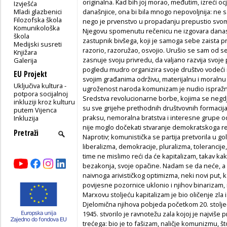
originalna. Kad bih joj morao, međutim, izreći oc
Izvješća
Mladi glazbenici
današnjice, ona bi bila mnogo nepovoljnija: ne s
Filozofska škola
nego je prvenstvo u propadanju prepustio svo
Komunikološka
Njegovu spomenutu rečenicu ne izgovara danas n
škola
zastupnik bivšega, koji je samoga sebe zaista pr
Medijski susreti
razorio, razoružao, osvojio. Urušio se sam od 
Knjižara
zasnuje svoju privredu, da valjano razvija svoj
Galerija
pogledu mudro organizira svoje društvo vodeći
EU Projekt
svojim građanima održivu, materijalnu i moralnu
Uključiva kultura -
ugroženost naroda komunizam je nudio ispražnje
potpora socijalnoj
Sredstva revolucionarne borbe, kojima se negdje
inkluziji kroz kulturu
su sve grijehe prethodnih društvovnih formacija
putem Vijenca
praksu, nemoralna bratstva i interesne grupe od 
Inkluzija
nije moglo dočekati stvaranje demokratskoga r
Naprotiv; komunistička se partija pretvorila u g
liberalizma, demokracije, pluralizma, toleranci
time ne mislimo reći da će kapitalizam, takav kakav
bezakonja, svoje opačine. Nadam se da neće, a n
naivnoga arivističkog optimizma, neki novi put, k
povijesne pozornice uklonio i njihov binarizam, 
Marxovu stoljeću kapitalizam je bio oličenje zla i
Djelomična njihova pobjeda početkom 20. stoljeća
1945. stvorilo je ravnotežu zala kojoj je najviše 
trećega: bio je to fašizam, naličje komunizmu, št