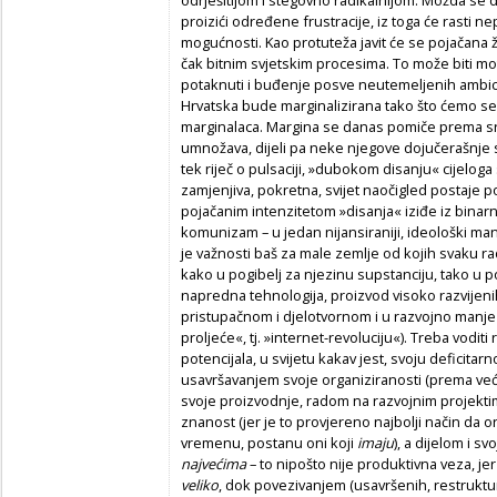
proizići određene frustracije, iz toga će rasti n
mogućnosti. Kao protuteža javit će se pojačana žel
čak bitnim svjetskim procesima. To može biti mot
potaknuti i buđenje posve neutemeljenih ambicij
Hrvatska bude marginalizirana tako što ćemo se 
marginalaca. Margina se danas pomiče prema sre
umnožava, dijeli pa neke njegove dojučerašnje s
tek riječ o pulsaciji, »dubokom disanju« cijeloga
zamjenjiva, pokretna, svijet naočigled postaje pol
pojačanim intenzitetom »disanja« iziđe iz binarno
komunizam – u jedan nijansiraniji, ideološki manj
je važnosti baš za male zemlje od kojih svaku ra
kako u pogibelj za njezinu supstanciju, tako u 
napredna tehnologija, proizvod visoko razvijeni
pristupačnom i djelotvornom i u razvojno manj
proljeće«, tj. »internet-revoluciju«). Treba vodi
potencijala, u svijetu kakav jest, svoju deficitarn
usavršavanjem svoje organiziranosti (prema već
svoje proizvodnje, radom na razvojnim projekti
znanost (jer je to provjereno najbolji način da on
vremenu, postanu oni koji
imaju
), a dijelom i 
najvećima
– to nipošto nije produktivna veza, je
veliko
, dok povezivanjem (usavršenih, restruktu