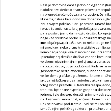
Naša je domovina danas jedno od oglednih (tran
nadoknadiva deficita: otvoren je lov na manipula
na preprodavače tuđega, na korupcionaše i nikog
klupama, nalaze bivši odnosno donedavni ugledn
oni iz svijeta politike. S druge strane, unatoč 
i pratiti i pamtiti, raste broj prekršaja, prevara, 
pa je postalo jasno da mnogi u društvu korupciju 
nego kao sredstvo borbe ili konkurentskoga nad
ime, objašnjavajući zašto sve to neke druge ne
mi smo, kao i neke druge tranzicijske zemlje, pr
kombinacija obaju velikih moralno insuficijentn
(pseudo)socijalističko društvo vođeno komunist
vojskom i njezinim tajnim policijama, a danas se
na putu u drugu, bolju budućnost. Kada se na m
gospodarske nedjelotvornosti, sudbenopravne n
velike demografske ugroženosti, k tome snažne ra
jakoga rušilačkog erosa i autodestruktivnih smje
vrtoglavome premetu i u trenutku rasapa jednog
trenutku bjelodane svjetske gospodarske krize 
jednoga i zlo drugoga doseći iznimno visok stup
na društvovnu moralnost, etičnost, humanu i socij
Dok se hrvatski poduzetnici – vidi se to i po i
između njih i političkog sektora – pretežno pon