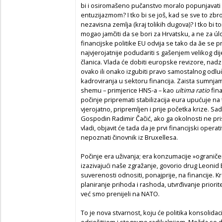
bi i osiromašeno pučanstvo moralo popunjavati
entuzijazmom? I tko bi se još, kad se sve to zbr
nezavisna zemlja (kraj tolikih dugova)? I tko 
mogao jamčiti da se bori za Hrvatsku, a ne za úlo
financijske politike EU odvija se tako da ăe se 
najvjerojatnije podudariti s gašenjem velikog dij
članica. Vlada će dobiti europske revizore, nad
ovako ili onako izgubiti pravo samostalnog odlu
kadroviranja u sektoru financija. Zaista sumnja
shemu – primjerice HNS-a – kao
ultima ratio
fina
počinje pripremati stabilizacija eura upućuje na 
vjerojatno, pripremljen i prije početka krize. Sa
Gospodin Radimir Čačić, ako ga okolnosti ne pris
vladi, objavit će tada da je prvi financijski opera
nepoznati činovnik iz Bruxellesa.
Počinje era uživanja; era konzumacije »ogranič
izazivajući naše zgražanje, govorio drug Leonid
suverenosti odnositi, ponajprije, na financije. Kr
planiranje prihoda i rashoda, utvrđivanje priori
već smo prenijeli na NATO.
To je nova stvarnost, koju će politika konsolidac
odrješitijom i stegovno radikalnijom. Možda se d