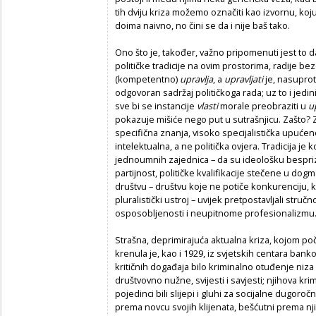
tih dviju kriza možemo označiti kao izvornu, koju
doima naivno, no čini se da i nije baš tako.
Ono što je, također, važno pripomenuti jest to 
političke tradicije na ovim prostorima, radije b
(kompetentno)
upravlja
, a
upravljati
je, nasupro
odgovoran sadržaj političkoga rada; uz to i jedini
sve bi se instancije
vlasti
morale preobraziti u
u
pokazuje mišiće nego put u sutrašnjicu. Zašto? Z
specifična znanja, visoko specijalistička upuć
intelektualna, a ne politička ovjera. Tradicija je 
jednoumnih zajednica – da su ideološku besp
partijnost, političke kvalifikacije stečene u 
društvu – društvu koje ne potiče konkurenciju, ko
pluralistički ustroj – uvijek pretpostavljali struč
osposobljenosti i neupitnome profesionalizmu
Strašna, deprimirajuća aktualna kriza, kojom p
krenula je, kao i 1929, iz svjetskih centara bank
kritičnih događaja bilo kriminalno otuđenje niza 
društvovno nužne, svijesti i savjesti; njihova k
pojedinci bili slijepi i gluhi za socijalne dugoro
prema novcu svojih klijenata, bešćutni prema nj