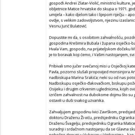
gospođi Andrei Zlatar-Violić, ministrici kulture, 
obljetnice Matice hrvatske do skupa o 1971. godi
umijela – kako djelom tako i lijepom riječju – ap
ovdje, s velikim zadovoljstvom, njezinu izaslan
Vesnu Jurić Bulatović.
Dopustite mi da, s osobitom zahvalnošću, pozd
gospodina Krešimira Bubala i župana osječko-bar
Hvala Vam, gospodo, na prijateljskom dočeku Mat
je to boravak koji ćemo, i Vašim nastojanjem, svi
Pribivali smo jučer svečanoj misi u Osječkoj kat
Pavla, pozorno slušali propovijed monsinjora A
nadbiskupa Marina Srakića; neki su od nas pot
Nadbiskupu osječko-đakovačkom, biskupu požeš
Osijeku i drugim crkvenim uglednicima, kojih ovdj
izričem zahvalnost na dubokome dojmu što su ga
ostavili u duši svakog uzvanika.
Zahvaljujem gospodinu Ivici Završkom, predsjed
doktoru Draženu Ži-viću, predsjedniku Ogranka 
Draženu Švagelju, predsjedniku Ogranka Matice
suradnji i srdačnom nastojanju da se Glavna skup
pobočno dopuni u Vukovaru i Vinkovcima – kao 