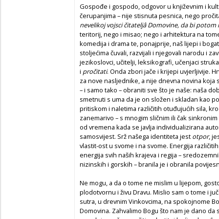
Gospođe i gospodo, odgovor u književnim i kult
čerupanjima – nije stisnuta pesnica, nego pročit
nevelikoj vojsci čitateljâ Domovine, da bi potom
teritorij, nego i misao; nego i arhitektura na tom
komedija i drama te, ponajprije, naš lijepi i boga
stoljećima čuvali, razvijali i njegovali narodu i za
jezikoslovci, učitelji, leksikografi, učenjaci struk
i
pročitati
. Onda zbori jače i krijepi uvjerljivije. 
za nove nasljednike, a nije dnevna novina koja
– i samo tako – obraniti sve što je naše: naša do
smetnuti s uma da je on složen i skladan kao pov
pritiskom i naletima različitih otuđujućih sila, kro
zanemarivo – s mnogim sličnim ili čak sinkronim
od vremena kada se javlja individualizirana autor
samosvijest. Srž našega identiteta jest
otpor
, j
vlastit-ost u svome i na svome. Energija različitih 
energija svih naših krajeva i regija – sredozemn
nizinskih i gorskih – branila je i obranila povije
Ne mogu, a da o tome ne mislim u lijepom, gostol
plodotvornu i živu Dravu. Mislio sam o tome i juč
sutra, u drevnim Vinkovcima, na spokojnome Bosut
Domovina. Zahvalimo Bogu što nam je dano da se s