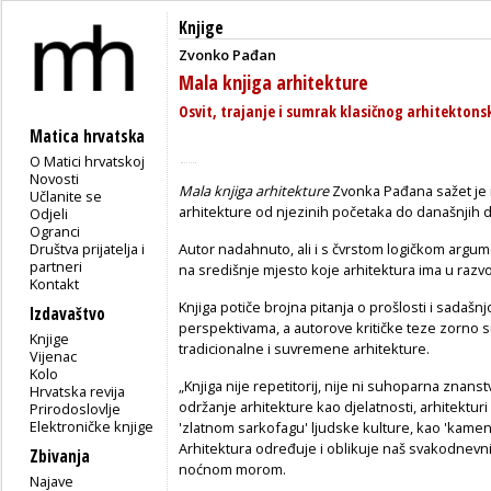
Knjige
Zvonko Pađan
Mala knjiga arhitekture
Osvit, trajanje i sumrak klasičnog arhitektonsk
Matica hrvatska
O Matici hrvatskoj
Novosti
Mala knjiga arhitekture
Zvonka Pađana sažet je i
Učlanite se
arhitekture od njezinih početaka do današnjih 
Odjeli
Ogranci
Društva prijatelja i
Autor nadahnuto, ali i s čvrstom logičkom argume
partneri
na središnje mjesto koje arhitektura ima u razvoju
Kontakt
Knjiga potiče brojna pitanja o prošlosti i sadašn
Izdavaštvo
perspektivama, a autorove kritičke teze zorno s
Knjige
tradicionalne i suvremene arhitekture.
Vijenac
Kolo
„Knjiga nije repetitorij, nije ni suhoparna znanst
Hrvatska revija
održanje arhitekture kao djelatnosti, arhitekturi 
Prirodoslovlje
Elektroničke knjige
'zlatnom sarkofagu' ljudske kulture, kao 'kamenoj
Arhitektura određuje i oblikuje naš svakodnevni ž
Zbivanja
noćnom morom.
Najave