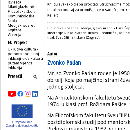
Izvješća
Knjigu svakako treba pročitati. Stručnjacima može 
Mladi glazbenici
ostalima poticaj za promišljanje o sadašnjem tre
Filozofska škola
Keller)
Komunikološka
škola
Medijski susreti
Biblioteka Posebna izdanja, glavni urednik Luka Šep
Knjižara
ilustracije Dinko Zlatarić, likovni urednik Željko P
Galerija
tisak Sveučilišna tiskara (Zagreb).
EU Projekt
Uključiva kultura -
Autori
potpora socijalnoj
inkluziji kroz kulturu
Zvonko Pađan
putem Vijenca
Inkluzija
Mr. sc.
Zvonko Pađan
rođen je 1950
obitelji koja po majčinoj strani čuva
jednog stoljeća.
Na Arhitektonskom fakultetu Sveuč
1974. u klasi prof. Božidara Rašice.
Na Filozofskom fakultetu Sveučili
postdiplomski studij pod mentorsk
Preloga i magistrira 1982. godine.