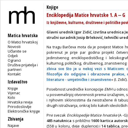
Knjige
Enciklopedija Matice hrvatske 1. A ‒ G
Iz književne, kulturne, društvene i političke pov
Glavni urednik Igor Zidić, izvršna urednica J
Matica hrvatska
stručni suradnik Josip Brleković, tehnički ur
O Matici hrvatskoj
Novosti
Na tragu Barčeva mota da je povijest Matice hr
Učlanite se
pokrenut je prije par godina projekt četve
Odjeli
jedinstvenog enciklopedističkog i leksikogr
Ogranci
kulturnog, političkog, društvenog, znanstvenog i
Društva prijatelja i
zbiva sve što je u nekoj vezi s Maticom: o
partneri
Kontakt
filozofije do odgojne i obrazovne prakse, 
literature - umjetničke i znanstvene
« (I. Zidić).
Izdavaštvo
Knjige
Posebnost uredničke koncepcije
EMH
u odnosu
Vijenac
u posvemašnjoj otvorenosti prema izražajnim, s
Kolo
i njihovim sklonostima da neistražene ili tabu
Hrvatska revija
drugih istraživanja, onkraj bilo kakvih ideoloških
Prirodoslovlje
Elektroničke knjige
Prvi svezak
Enciklopedije Matice hrvatske
(A -G)
Zbivanja
485 natuknica
s približno
1600 kartica autors
Najave
(558 u koloru, dvije duplerice) i
14 tablica
, pr