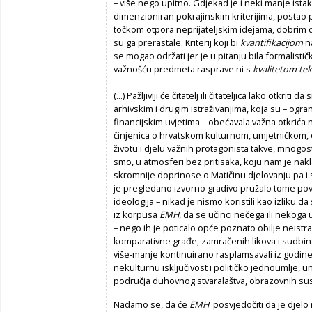
– više nego upitno. Gdjekad je i neki manje istakn
dimenzioniran pokrajinskim kriterijima, posta
točkom otpora neprijateljskim idejama, dobrim d
su ga prerastale. Kriterij koji bi
kvantifikacijom
n
se mogao održati jer je u pitanju bila formalističk
važnošću predmeta rasprave ni s
kvalitetom tek
(...) Pažljiviji će čitatelj ili čitateljica lako otkri
arhivskim i drugim istraživanjima, koja su – og
financijskim uvjetima – obećavala važna otkrića 
činjenica o hrvatskom kulturnom, umjetničkom, ob
životu i djelu važnih protagonista takve, mnogos
smo, u atmosferi bez pritisaka, koju nam je nakla
skromnije doprinose o Matičinu djelovanju pa i 
je pregledano izvorno gradivo pružalo tome pov
ideologija – nikad je nismo koristili kao izliku da 
iz korpusa
EMH
, da se učinci nečega ili nekoga u
– nego ih je poticalo opće poznato obilje neistraž
komparativne građe, zamračenih likova i sudbina
više-manje kontinuirano rasplamsavali iz godine 
nekulturnu isključivost i političko jednoumlje, un
područja duhovnog stvaralaštva, obrazovnih sust
Nadamo se, da će
EMH
posvjedočiti da je dje