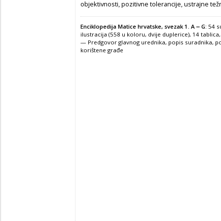
objektivnosti, pozitivne tolerancije, ustrajne tež
Enciklopedija Matice hrvatske, svezak 1. A ‒ G
: 54 
ilustracija (558 u koloru, dvije duplerice), 14 tablica, 
— Predgovor glavnog urednika, popis suradnika, popi
korištene građe