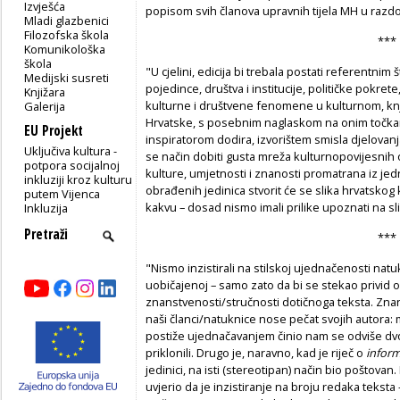
Izvješća
popisom svih članova upravnih tijela MH u razdo
Mladi glazbenici
Filozofska škola
***
Komunikološka
škola
"U cjelini, edicija bi trebala postati referentn
Medijski susreti
pojedince, društva i institucije, političke pokrete
Knjižara
kulturne i društvene fenomene u kulturnom, knj
Galerija
Hrvat­ske, s posebnim naglaskom na onim točkam
EU Projekt
inspiratorom dodira, izvorištem smisla djelovanja 
Uključiva kultura -
se način dobiti gusta mreža kulturnopovijesnih 
potpora socijalnoj
kulture, umjetnosti i znanosti promatrana iz jed
inkluziji kroz kulturu
obrađenih jedinica stvorit će se slika hrvatskog 
putem Vijenca
kakvu – dosad nismo imali prilike upoznati na sl
Inkluzija
***
"Nismo inzistirali na stilskoj ujednačenosti natu
uobičajenoj – samo zato da bi se stekao privid ob
znanstvenosti/stručnosti dotičnoga teksta. Znan
naši članci/natuk­nice nose pečat svojih autora: m
postiže ujednačavanjem činio nam se odviše dv
priklonili. Drugo je, naravno, kad je riječ o
infor
jedinici, na isti (stereotipan) način bio poštovan
uvjerio da je inzistiranje na broju redaka teksta