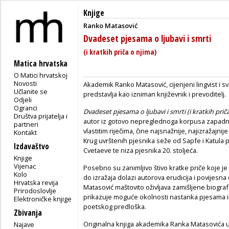
Knjige
Ranko Matasović
Dvadeset pjesama o ljubavi i smrti
(i kratkih priča o njima)
Matica hrvatska
O Matici hrvatskoj
Novosti
Akademik Ranko Matasović, cijenjeni lingvist i sv
Učlanite se
predstavlja kao izniman književnik i prevoditelj.
Odjeli
Ogranci
Dvadeset pjesama o ljubavi i smrti (i kratkih prič
Društva prijatelja i
autor iz gotovo nepreglednoga korpusa zapadne
partneri
vlastitim riječima, čine najsnažnije, najizražajnije
Kontakt
Krug uvrštenih pjesnika seže od Sapfe i Katula p
Izdavaštvo
Cvetaeve te niza pjesnika 20. stoljeća.
Knjige
Vijenac
Posebno su zanimljivo štivo kratke priče koje j
Kolo
do izražaja dolazi autorova erudicija i povijesna 
Hrvatska revija
Matasović maštovito oživljava zamišljene biografsk
Prirodoslovlje
prikazuje moguće okolnosti nastanka pjesama ili 
Elektroničke knjige
poetskog predloška.
Zbivanja
Originalna knjiga akademika Ranka Matasovića u i
Najave