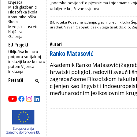
Izvješća
„poetske povijesti“ o pjesnicima i pjesmama koj
Mladi glazbenici
udaljene književne svjetove.
Filozofska škola
Komunikološka
škola
Biblioteka Posebna izdanja, glavni urednik Luka Šepu
Medijski susreti
urednik Neven Osojnik, tisak Stega tisak do.o.o, Za
Knjižara
Galerija
Autori
EU Projekt
Uključiva kultura -
Ranko Matasović
potpora socijalnoj
inkluziji kroz kulturu
Akademik Ranko Matasović (Zagreb,
putem Vijenca
Inkluzija
hrvatski poliglot, redoviti sveučiliš
zagrebačkome Filozofskom fakultet
cijenjen kao lingvist i indoeuropeis
međunarodnim jezikoslovnim krug