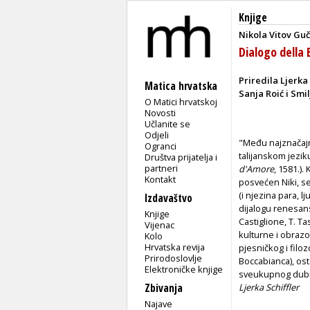
Knjige
Nikola Vitov Guč
Dialogo della 
Priredila Ljerka
Matica hrvatska
Sanja Roić i Smi
O Matici hrvatskoj
Novosti
Učlanite se
Odjeli
"Među najznačajn
Ogranci
talijanskom jeziku
Društva prijatelja i
partneri
d'Amore
, 1581.)
Kontakt
posvećen Niki, ses
(i njezina para, 
Izdavaštvo
dijalogu renesansn
Knjige
Castiglione, T. Ta
Vijenac
kulturne i obrazo
Kolo
Hrvatska revija
pjesničkog i filoz
Prirodoslovlje
Boccabianca), ost
Elektroničke knjige
sveukupnog dubr
Zbivanja
Ljerka Schiffler
Najave