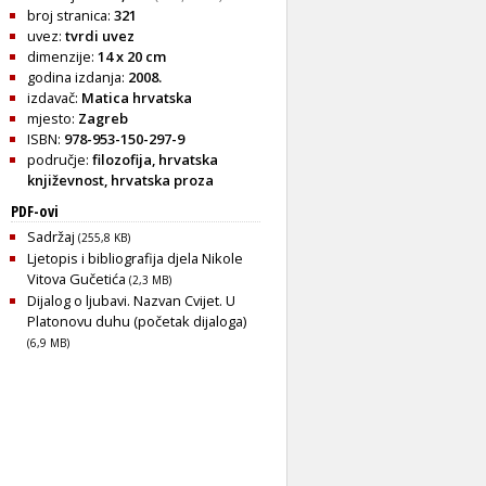
broj stranica:
321
uvez:
tvrdi uvez
dimenzije:
14 x 20 cm
godina izdanja:
2008.
izdavač:
Matica hrvatska
mjesto:
Zagreb
ISBN:
978-953-150-297-9
područje:
filozofija
,
hrvatska
književnost
,
hrvatska proza
PDF-ovi
Sadržaj
(255,8 KB)
Ljetopis i bibliografija djela Nikole
Vitova Gučetića
(2,3 MB)
Dijalog o ljubavi. Nazvan Cvijet. U
Platonovu duhu (početak dijaloga)
(6,9 MB)