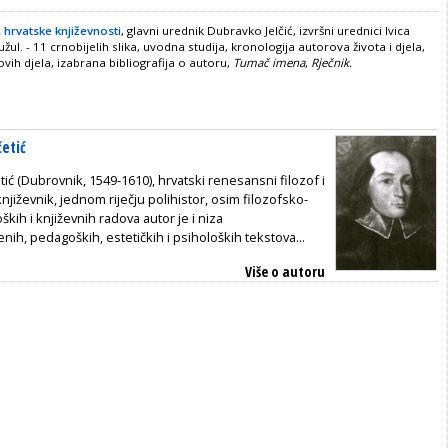
 hrvatske književnosti
, glavni urednik Dubravko Jelčić, izvršni urednici Ivica
užul. - 11 crnobijelih slika, uvodna studija, kronologija autorova života i djela,
ovih djela, izabrana bibliografija o autoru,
Tumač imena
,
Rječnik.
četić
tić (Dubrovnik, 1549-1610), hrvatski renesansni filozof i
i književnik, jednom riječju polihistor, osim filozofsko-
oških i književnih radova autor je i niza
ih, pedagoških, estetičkih i psiholoških tekstova...
Više o autoru