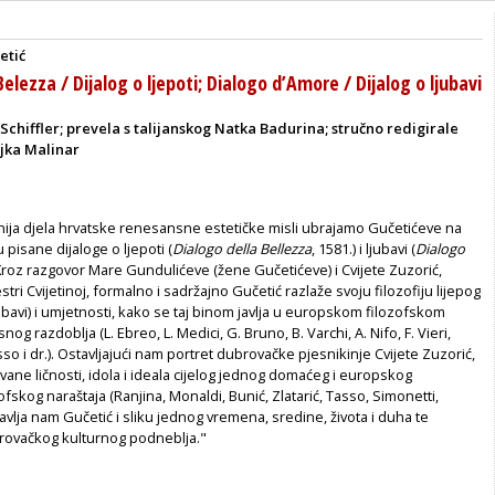
etić
Belezza / Dijalog o ljepoti; Dialogo d’Amore / Dijalog o ljubavi
 Schiffler; prevela s talijanskog Natka Badurina; stručno redigirale
ljka Malinar
ija djela hrvatske renesansne estetičke misli ubrajamo Gučetićeve na
 pisane dijaloge o ljepoti (
Dialogo della Bellezza
, 1581.) i ljubavi (
Dialogo
. Kroz razgovor Mare Gundulićeve (žene Gučetićeve) i Cvijete Zuzorić,
tri Cvijetinoj, formalno i sadržajno Gučetić razlaže svoju filozofiju lijepog
ljubavi) i umjetnosti, kako se taj binom javlja u europskom filozofskom
og razdoblja (L. Ebreo, L. Medici, G. Bruno, B. Varchi, A. Nifo, F. Vieri,
sso i dr.). Ostavljajući nam portret dubrovačke pjesnikinje Cvijete Zuzorić,
vane ličnosti, idola i ideala cijelog jednog domaćeg i europskog
ofskog naraštaja (Ranjina, Monaldi, Bunić, Zlatarić, Tasso, Simonetti,
avlja nam Gučetić i sliku jednog vremena, sredine, života i duha te
ovačkog kulturnog podneblja."