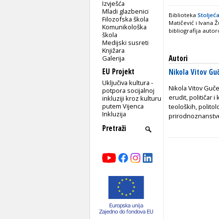
Izvješća
Mladi glazbenici
Biblioteka
Stoljeća
Filozofska škola
Matičević i Ivana Ž
Komunikološka
bibliografija autor
škola
Medijski susreti
Knjižara
Autori
Galerija
EU Projekt
Nikola Vitov Gu
Uključiva kultura -
Nikola Vitov Guče
potpora socijalnoj
erudit, političar 
inkluziji kroz kulturu
putem Vijenca
teoloških, politol
Inkluzija
prirodnoznanstven