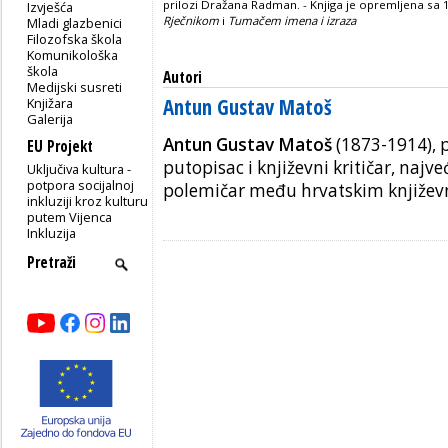
prilozi Dražana Radman. - Knjiga je opremljena sa 13
Izvješća
Rječnikom
i
Tumačem imena i izraza
Mladi glazbenici
Filozofska škola
Komunikološka
škola
Autori
Medijski susreti
Antun Gustav Matoš
Knjižara
Galerija
Antun Gustav Matoš
(1873-1914), p
EU Projekt
putopisac i književni kritičar, najveći
Uključiva kultura -
potpora socijalnoj
polemičar među hrvatskim književ
inkluziji kroz kulturu
putem Vijenca
Inkluzija