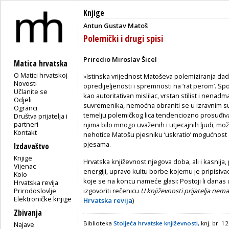
Knjige
Antun Gustav Matoš
Polemički i drugi spisi
Priredio Miroslav Šicel
Matica hrvatska
O Matici hrvatskoj
»Istinska vrijednost Matoševa polemiziranja dade
Novosti
opredijeljenosti i spremnosti na ‘rat perom’. S
Učlanite se
kao autoritativan mislilac, vrstan stilist i nenad
Odjeli
suvremenika, nemoćna obraniti se u izravnim s
Ogranci
temelju polemičkog lica tendenciozno prosuđiva
Društva prijatelja i
partneri
njima bilo mnogo uvaženih i utjecajnih ljudi, mož
Kontakt
nehotice Matošu pjesniku ‘uskratio’ mogućnost d
pjesama.
Izdavaštvo
Knjige
Hrvatska književnost njegova doba, ali i kasnij
Vijenac
energiji, upravo kultu borbe kojemu je pripisivao
Kolo
koje se na koncu nameće glasi: Postoji li danas 
Hrvatska revija
Prirodoslovlje
izgovoriti rečenicu
U književnosti prijatelja nem
Elektroničke knjige
Hrvatska revija
)
Zbivanja
Biblioteka
Stoljeća hrvatske književnosti,
knj. br. 1
Najave