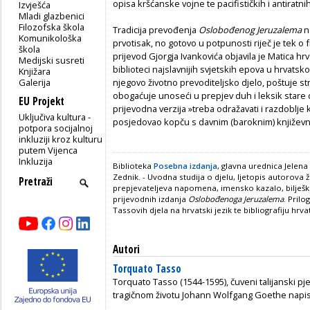
opisa kršćanske vojne te pacifističkih i antiratni
Izvješća
Mladi glazbenici
Filozofska škola
Tradicija prevođenja
Oslobođenog Jeruzalema
n
Komunikološka
prvotisak, no gotovo u potpunosti riječ je tek o f
škola
prijevod Gjorgja Ivankovića objavila je Matica hr
Medijski susreti
biblioteci najslavnijih svjetskih epova u hrvatsk
Knjižara
Galerija
njegovo životno prevoditeljsko djelo, poštuje s
obogaćuje unoseći u prepjev duh i leksik stare 
EU Projekt
prijevodna verzija »treba odražavati i razdoblje 
Uključiva kultura -
posjedovao kopču s davnim (baroknim) knjiže
potpora socijalnoj
inkluziji kroz kulturu
putem Vijenca
Inkluzija
Biblioteka
Posebna izdanja
, glavna urednica Jelena
Zednik. - Uvodna studija o djelu, ljetopis autorova ži
prepjevateljeva napomena, imensko kazalo, bilješke 
prijevodnih izdanja
Oslobođenoga Jeruzalema
. Prilo
Tassovih djela na hrvatski jezik te bibliografiju hr
Autori
Torquato Tasso
Torquato Tasso (1544-1595), čuveni talijanski pje
tragičnom životu Johann Wolfgang Goethe napis