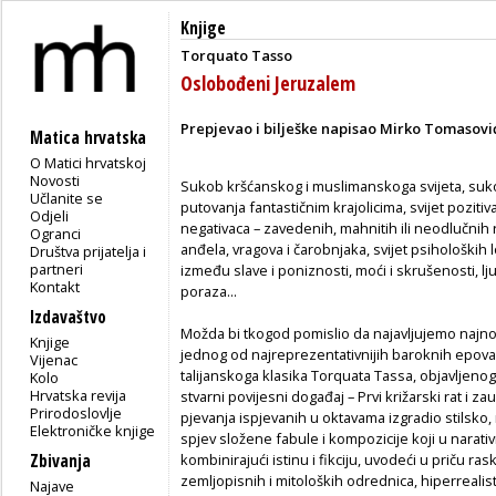
Knjige
Torquato Tasso
Oslobođeni Jeruzalem
Prepjevao i bilješke napisao Mirko Tomasovi
Matica hrvatska
O Matici hrvatskoj
Novosti
Sukob kršćanskog i muslimanskoga svijeta, sukob 
Učlanite se
putovanja fantastičnim krajolicima, svijet pozitiva
Odjeli
negativaca – zavedenih, mahnitih ili neodlučnih rat
Ogranci
anđela, vragova i čarobnjaka, svijet psiholoških
Društva prijatelja i
partneri
između slave i poniznosti, moći i skrušenosti, l
Kontakt
poraza...
Izdavaštvo
Možda bi tkogod pomislio da najavljujemo najnovij
Knjige
jednog od najreprezentativnijih baroknih epov
Vijenac
talijanskoga klasika Torquata Tassa, objavljeno
Kolo
Hrvatska revija
stvarni povijesni događaj – Prvi križarski rat i 
Prirodoslovlje
pjevanja ispjevanih u oktavama izgradio stilsko,
Elektroničke knjige
spjev složene fabule i kompozicije koji u narati
Zbivanja
kombinirajući istinu i fikciju, uvodeći u priču ras
zemljopisnih i mitoloških odrednica, hiperrealist
Najave