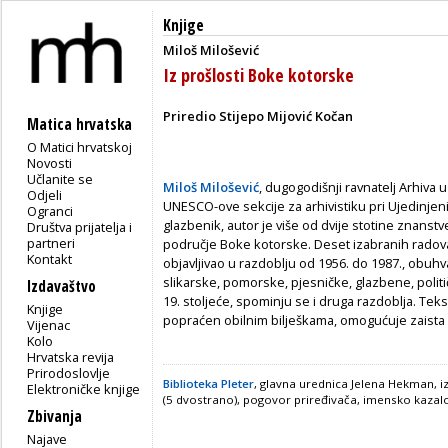
Knjige
Miloš Milošević
Iz prošlosti Boke kotorske
Priredio Stijepo Mijović Kočan
Matica hrvatska
O Matici hrvatskoj
Novosti
Učlanite se
Miloš Milošević
, dugogodišnji ravnatelj Arhiva
Odjeli
UNESCO-ove sekcije za arhivistiku pri Ujedinjeni
Ogranci
glazbenik, autor je više od dvije stotine znans
Društva prijatelja i
partneri
područje Boke kotorske. Deset izabranih radova k
Kontakt
objavljivao u razdoblju od 1956. do 1987., obuhv
slikarske, pomorske, pjesničke, glazbene, političk
Izdavaštvo
19. stoljeće, spominju se i druga razdoblja. Tekst,
Knjige
popraćen obilnim bilješkama, omogućuje zaista 
Vijenac
Kolo
Hrvatska revija
Prirodoslovlje
Biblioteka Pleter
, glavna urednica Jelena Hekman, izv
Elektroničke knjige
(5 dvostrano), pogovor priređivača, imensko kazalo,
Zbivanja
Najave