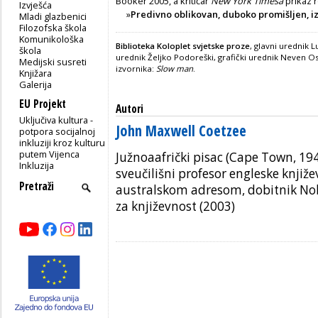
Booker 2005, a kritičar
New York Timesa
prikaz r
Izvješća
»
Predivno oblikovan, duboko promišljen, 
Mladi glazbenici
Filozofska škola
Komunikološka
Biblioteka Koloplet svjetske proze
, glavni urednik L
škola
urednik Željko Podoreški, grafički urednik Neven Os
Medijski susreti
izvornika:
Slow man
.
Knjižara
Galerija
EU Projekt
Autori
Uključiva kultura -
John Maxwell Coetzee
potpora socijalnoj
inkluziji kroz kulturu
putem Vijenca
Južnoaafrički pisac (Cape Town, 194
Inkluzija
sveučilišni profesor engleske knjiže
australskom adresom, dobitnik No
za književnost (2003)