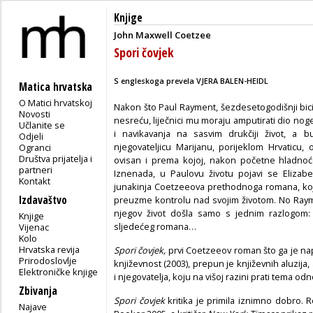
Knjige
John Maxwell Coetzee
Spori čovjek
S engleskoga prevela
VJERA BALEN-HEIDL
Matica hrvatska
O Matici hrvatskoj
Nakon što Paul Rayment, šezdesetogodišnji bicikl
Novosti
nesreću, liječnici mu moraju amputirati dio no
Učlanite se
i navikavanja na sasvim drukčiji život, a 
Odjeli
njegovateljicu Marijanu, porijeklom Hrvaticu
Ogranci
Društva prijatelja i
ovisan i prema kojoj, nakon početne hladnoće,
partneri
Iznenada, u Paulovu životu pojavi se Elizabet
Kontakt
junakinja Coetzeeova prethodnoga romana, koja
Izdavaštvo
preuzme kontrolu nad svojim životom. No Rayme
njegov život došla samo s jednim razlogom:
Knjige
sljedećeg romana…
Vijenac
Kolo
Hrvatska revija
Spori čovjek,
prvi Coetzeeov roman što ga je n
Prirodoslovlje
književnost (2003), prepun je književnih aluzij
Elektroničke knjige
i njegovatelja, koju na višoj razini prati tema o
Zbivanja
Spori čovjek
kritika je primila iznimno dobro.
Najave