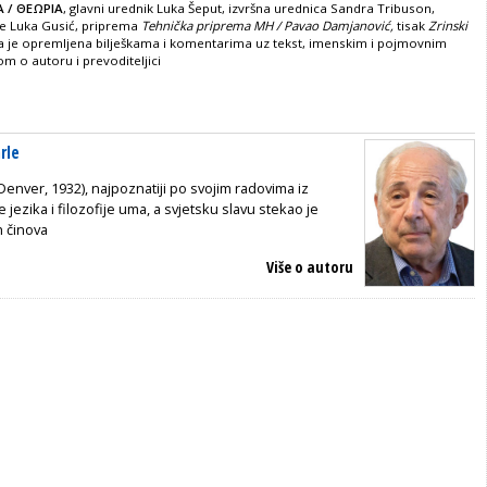
A / ΘΕΩΡΙΑ
, glavni urednik Luka Šeput, izvršna urednica Sandra Tribuson,
je Luka Gusić, priprema
Tehnička priprema MH / Pavao Damjanović,
tisak
Zrinski
ga je opremljena bilješkama i komentarima uz tekst, imenskim i pojmovnim
om o autoru i prevoditeljici
rle
(Denver, 1932), najpoznatiji po svojim radovima iz
e jezika i filozofije uma, a svjetsku slavu stekao je
h činova
Više o autoru