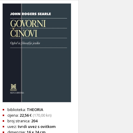
biblioteka:
THEORIA
cijena:
22,56
€
(170,00 kn)
broj stranica:
204
uvez:
tvrdi uvez s ovitkom
dimenzije:
16 x 24 cm