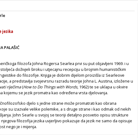
rle
e jezika
NA PALAŠIĆ
ričkoga filozofa Johna Rogersa Searlea prvi su put objavljeni 1969. i u
 stoljeća doživjeli široku i utjecajnu recepciju u brojnim humanističkim
gvistike do filozofije. Knjiga je dobrim dijelom proizišla iz Searleove
cije, a predstavlja svojevrsnu razradu teorije Johna L. Austina, izložene u
ati riječima
(
How to Do Things with Words
, 1962) te se uklapa u okvire
ma kojemu se jezik promatra kao određena vrsta djelovanja.
ičnofilozofsko djelo s jedne strane može promatrati kao obrana
 koje su izazvale velike polemike, a s druge strane i kao odmak od nekih
ljanja. John Searle u svojoj se teoriji detaljno posvetio opisu strukture
 njegova filozofija jezika uvjerljivo pokazuje da jezik ne samo da opisuje
st nego je i mijenja.