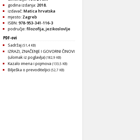
godina izdanja:
2018.
izdavač:
Matica hrvatska
mjesto:
Zagreb
ISBN:
978-953-341-116-3
područje:
filozofija
,
jezikoslovlje
PDF-ovi
Sadržaj
(51,4 KB)
IZRAZI, ZNAČENJE I GOVORNI ČINOVI
(ulomak iz poglavlja)
(182,9 KB)
Kazalo imena i pojmova
(133,5 KB)
Bilješka o prevoditeljici
(52,7 KB)