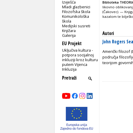
Izvješća
Biblioteka THEORI
Mladi glazbenici
likovno oblikovan
Filozofska škola
(Čakovec). — Knji
Komunikološka
kazalom te bilješk
škola
Medijski susreti
Knjižara
Autori
Galerija
John Rogers Sea
EU Projekt
Uključiva kultura -
Američki filozof 
potpora socijalnoj
područja filozofij
inkluziji kroz kulturu
teorijom govorni
putem Vijenca
Inkluzija