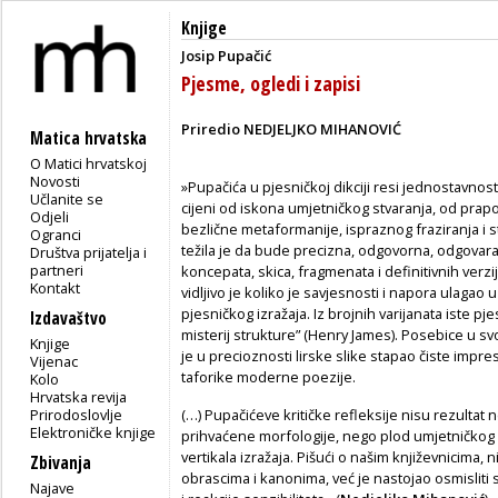
Knjige
Josip Pupačić
Pjesme, ogledi i zapisi
Priredio NEDJELJKO MIHANOVIĆ
Matica hrvatska
O Matici hrvatskoj
Novosti
»Pupačića u pjesničkoj dikciji resi jednostavnost
Učlanite se
cijeni od iskona umjetničkog stva­ranja, od pra
Odjeli
bezlič­ne metaformanije, ispraznog fraziranja i s
Ogranci
težila je da bude precizna, odgovorna, od­govara
Društva prijatelja i
partneri
koncepata, skica, fragmenata i definitivnih verzij
Kontakt
vidljivo je koliko je savjesnosti i napora ulagao 
pjesničkog izražaja. Iz broj­nih varijanata iste p
Izdavaštvo
misterij strukture” (Henry James). Posebice u 
Knjige
je u precioznosti lirske slike stapao čiste impr
Vijenac
taforike moderne poezije.
Kolo
Hrvatska revija
Prirodoslovlje
(…) Pupačićeve kritičke refleksije nisu rezulta
Elektroničke knjige
prihvaćene morfologije, nego plod umjetničkog do
vertikala izražaja. Pišući o našim književnicima, 
Zbivanja
obrascima i kanonima, već je nasto­jao osmisli
Najave