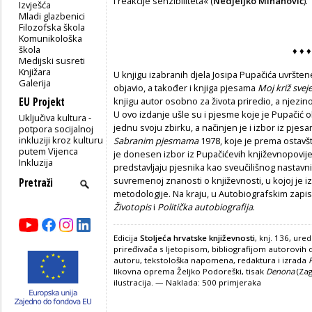
i re­akcije senzibiliteta« (
Nedjeljko Mihanović
).
Izvješća
Mladi glazbenici
Filozofska škola
Komunikološka
škola
♦
♦
♦
Medijski susreti
Knjižara
U knjigu izabranih djela Josipa Pupačića uvršten
Galerija
objavio, a također i knjiga pje­sama
Moj križ svej
EU Projekt
knjigu autor osobno za života priredio, a njezino 
U ovo izdanje ušle su i pjesme koje je Pupačić obja
Uključiva kultura -
jednu svoju zbirku, a načinjen je i izbor iz pjes
potpora socijalnoj
inkluziji kroz kulturu
Sabranim pjesmama
1978, koje je prema ostavš
putem Vijenca
je donesen izbor iz Pupačićevih književnopo­vijes
Inkluzija
predstavljaju pje­snika kao sveučilišnog nastavni
suvremenoj znanosti o književnosti, u kojoj je
metodologije. Na kraju, u Autobiografskim zapis
Životopis
i
Politička autobiografija
.
Edicija
Stoljeća hrvatske književnosti
, knj. 136, ure
priređivača s ljetopisom, bibliografijom autorovih 
autoru, tekstološka napomena, redaktura i izrada
likovna oprema Željko Podoreški, tisak
Denona
(Zag
ilustracija. — Naklada: 500 primjeraka