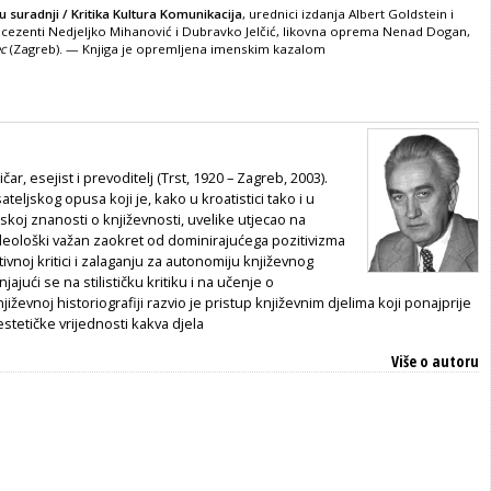
u suradnji / Kritika Kultura Komunikacija
, urednici izdanja Albert Goldstein i
ecezenti Nedjeljko Mihanović i Dubravko Jelčić, likovna oprema Nenad Dogan,
ec
(Zagreb). — Knjiga je opremljena imenskim kazalom
čar, esejist i prevoditelj (Trst, 1920 – Zagreb, 2003).
teljskog opusa koji je, kako u kroatistici tako i u
skoj znanosti o književnosti, uvelike utjecao na
 ideološki važan zaokret od dominirajućega pozitivizma
ivnoj kritici i zalaganju za autonomiju književnog
njajući se na stilističku kritiku i na učenje o
književnoj historiografiji razvio je pristup književnim djelima koji ponajprije
estetičke vrijednosti kakva djela
Više o autoru