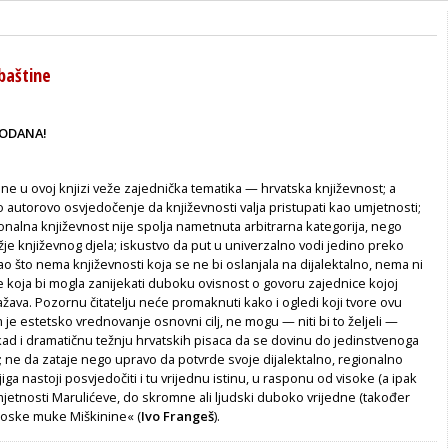
baštine
RODANA!
e u ovoj knjizi veže zajednička te­matika — hrvatska književnost; a
no au­torovo osvjedočenje da književnosti valja pristupati kao umjetnosti;
nalna književnost nije spolja nametnuta arbitrarna kategorija, nego
ž­je književnog djela; iskustvo da put u univerzalno vodi jedino preko
ao što nema književnosti koja se ne bi oslanjala na dijalektalno, nema ni
 koja bi mogla zanijekati duboku ovisnost o go­voru zajednice kojoj
ražava. Pozornu čita­telju neće promaknuti kako i ogledi koji tvore ovu
 je estetsko vrednovanje osnovni cilj, ne mogu — niti bi to željeli —
ad i dramatičnu težnju hrvatskih pisaca da se dovinu do jedinstvenoga
; ne da zataje nego upravo da potvrde svoje dijalektalno, regionalno
iga nastoji posvjedočiti i tu vrijednu istinu, u rasponu od visoke (a ipak
mjetnosti Marulićeve, do skromne ali ljudski duboko vrijedne (također
seoske muke Miškinine« (
Ivo Frangeš
).