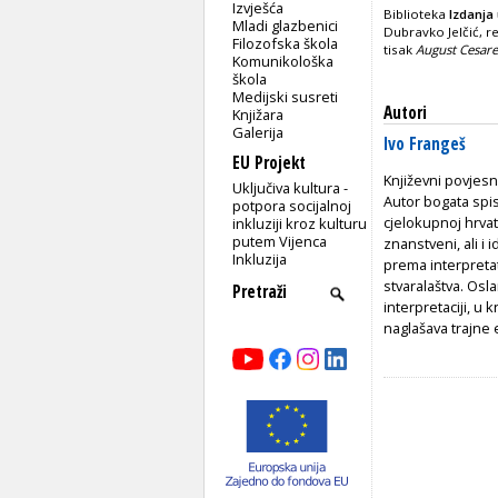
Izvješća
Biblioteka
Izdanja 
Mladi glazbenici
Dubravko Jelčić, r
Filozofska škola
tisak
August Cesar
Komunikološka
škola
Medijski susreti
Autori
Knjižara
Galerija
Ivo Frangeš
EU Projekt
Književni povjesni
Uključiva kultura -
Autor bogata spisa
potpora socijalnoj
cjelokupnoj hrvat
inkluziji kroz kulturu
putem Vijenca
znanstveni, ali i
Inkluzija
prema interpretat
stvaralaštva. Osla
interpretaciji, u 
naglašava trajne 