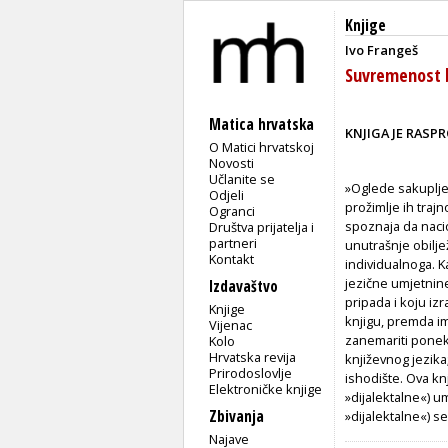
Knjige
Ivo Frangeš
Suvremenost 
Matica hrvatska
KNJIGA JE RASP
O Matici hrvatskoj
Novosti
Učlanite se
»Oglede sakupljen
Odjeli
prožimlje ih traj
Ogranci
spoznaja da nacio
Društva prijatelja i
partneri
unutrašnje obilje
Kontakt
individualnoga. K
jezične umjetnine
Izdavaštvo
pripada i koju iz
Knjige
knjigu, premda im
Vijenac
zanemariti ponek
Kolo
Hrvatska revija
književnog jezika
Prirodoslovlje
ishodište. Ova knj
Elektroničke knjige
»dijalektalne«) u
Zbivanja
»dijalektalne«) 
Najave