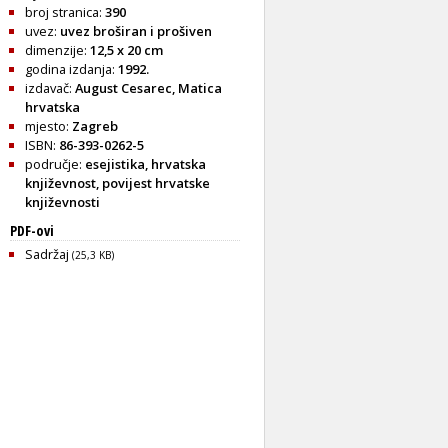
broj stranica:
390
uvez:
uvez broširan i prošiven
dimenzije:
12,5 x 20 cm
godina izdanja:
1992.
izdavač:
August Cesarec, Matica
hrvatska
mjesto:
Zagreb
ISBN:
86-393-0262-5
područje:
esejistika
,
hrvatska
književnost
,
povijest hrvatske
književnosti
PDF-ovi
Sadržaj
(25,3 KB)